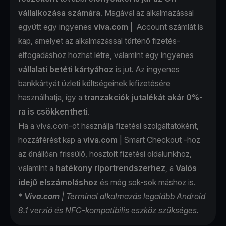
vállalkozása számára
. Magával az alkalmazással
együtt egy ingyenes
viva.com
| Account
számlát is
kap, amelyet az alkalmazással történő fizetés-
elfogadáshoz hozhat létre, valamint egy ingyenes
vállalati betéti kártyához
is jut. Az ingyenes
bankkártyát üzleti költségeinek kifizetésére
használhatja, így a
tranzakciók jutalékát akár 0%-
ra is csökkentheti
.
Ha a viva.com-ot használja fizetési szolgáltatóként,
hozzáférést kap a
viva.com
| Smart Checkout
-hoz
az önállóan frissülő, hosztolt fizetési oldalunkhoz,
valamint a
hatékony riportrendszerhez
, a
Valós
idejű elszámoláshoz
és még sok-sok máshoz is.
*
Viva.com
| Terminal alkalmazás legalább Android
8.1 verzió és NFC-kompatibilis eszköz szükséges.