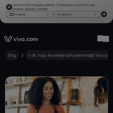
You're on the Hungary website. Choose your country to see
location-specific content
Hungary
Hungarian
Link to the homepage
Ope
Blog
6 ok, hogy lecserélje kártyaterminálját Viva.com