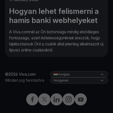
Hogyan lehet felismerni a
hamis banki webhelyeket
A Viva.comnél az Ön biztonsága mindig elsődleges
fontosságú, ezért kötelességünknek érezzük, hogy
tájékoztassuk Önt a csalók által jelenleg alkalmazott új
típusú online csalásokról.
©2026 Viva.com
Hungary
Minden jog fenntartva
Hungarian
Facebook
Twitter
LinkedIn
Instagram
YouTube