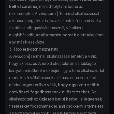
kell vásárolnia
, mielőtt folytatni tudná az
üzletmenetet. A
viva.com
| Terminal
alkalmazással
azonban még akkor is, ha az okostelefon, amelyet a
fizetések elfogadására használ, váratlanul
meghibásodik, az alkalmazást
percek alatt
telepítheti
egy másik eszközre
.
3. Több eszközön használható
A viva.com|Terminal alkalmazással lehetővé válik,
hogy az összes Android okostelefon és táblagép
kártyaterminálként működjön, így a több alkalmazottal
rendelkező vállalkozások számára soha nem látott
módon
egyszerűvé válik, hogy egyszerre több
eszközzel fogadhassanak el fizetéseket
. Az
alkalmazottak az
üzleten belül bárhol is legyenek
fizetéseket fogadhatnak el, ami csökkenti a terhelést
a pénztáraknál és több vásárló kiszolgálását teszi