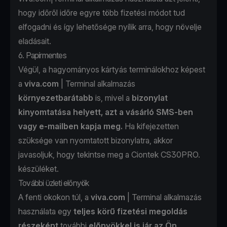
hogy időről időre egyre több fizetési módot tud
elfogadni és így lehetősége nyílik arra, hogy növelje
eladásait.
6. Papírmentes
Végül, a hagyományos kártyás terminálokhoz képest
a
viva.com
| Terminal alkalmazás
környezetbarátabb
is, mivel a
bizonylat
kinyomtatása helyett, azt a vásárló SMS-ben
vagy e-mailben kapja meg.
Ha kifejezetten
szüksége van nyomtatott bizonylatra, akkor
javasoljuk, hogy tekintse meg a
Ciontek CS30PRO.
készüléket.
További üzleti előnyök
A fenti okokon túl, a
viva.com
| Terminal alkalmazás
használata egy
teljes körű fizetési megoldás
részeként
további
előnyökkel is jár az Ön