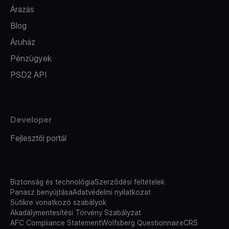
Árazás
Blog
Áruház
Pénzügyek
PSD2 API
Developer
Fejlesztői portál
Biztonság és technológia
Szerződési feltételek
Panasz benyújtása
Adatvédelmi nyilatkozat
Sütikre vonatkozó szabályok
Akadálymentesítési Törvény Szabályzat
AFC Compliance Statement
Wolfsberg Questionnaire
CRS