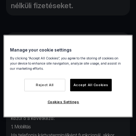
nélküli fizetéseket.
A vállalkozások évtizedek óta használnak
kártyaterminálokat, de az már nem biztos, hogy ez
Manage your cookie settings
sokáig így is fog maradni. A
viva.com
| Terminal
By clicking “Accept All Cookies”, you agree to the storing of cookies on
your device to enhance site navigation, analyze site usage, and assist in
alkalmazással mostantól
minden eszközön*
our marketing efforts.
könnyedén elfogadhat
kártyákkal és digitális
pénztárcákkal történő, érintés nélküli
Reject All
Accept All Cookies
fizetéseket.
Valójában rengeteg ok van, ami miatt a
viva.com|Terminal alkalmazás használata előnyösebb,
Cookies Settings
mint a hagyományos kártyatermináloké, és ezek
közül 6 a következő:
1. Mobilitás
Ha telefonja kártyaterminálként funkcionál, akkor