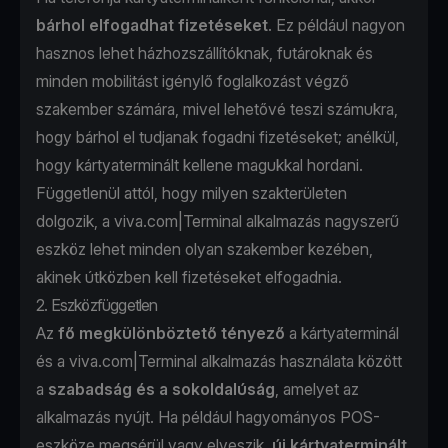
bárhol elfogadhat fizetéseket
. Ez például nagyon
hasznos lehet házhozszállítóknak, futároknak és
minden mobilitást igénylő foglalkozást végző
szakember számára, mivel lehetővé teszi számukra,
hogy bárhol el tudjanak fogadni fizetéseket; anélkül,
hogy kártyaterminált kellene magukkal hordani.
Függetlenül attól, hogy milyen szakterületen
dolgozik, a viva.com|Terminal alkalmazás nagyszerű
eszköz lehet minden olyan szakember kezében,
akinek útközben kell fizetéseket elfogadnia.
2. Eszközfüggetlen
Az
fő megkülönböztető tényező
a kártyaterminál
és a viva.com|Terminal alkalmazás használata között
a
szabadság és a sokoldalúság
, amelyet az
alkalmazás nyújt. Ha például hagyományos POS-
eszköze megsérül vagy elveszik
, új kártyaterminált