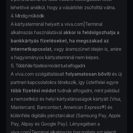
lehetővé anélkül, hogy a vásárlótér zsúfolttá válna.
4. Mindig működik
A kártyaterminál helyett a viva.com|Terminal
alkalmazás használatával
akkor is feldolgozhatja a
bankkártyás fizetéseket, ha megszakad az
internetkapcsolat,
vagy áramszünet idején is, amire
a hagyományos kártyaterminál nem képes.
5. Többféle fizetési módot tud elfogadni
A viva.com szolgáltatásait
folyamatosan bővíti
és új
partneri kapcsolatokra törekszik, így üzletfelei egyre
több fizetési módot
tudnak elfogadni, mint például
a nemzetközi és helyi kártyatársaságok kártyáit (Visa,
Mastercard, Bancontact, American Express®) és
különféle digitális pénztárcákat (Samsung Pay, Apple
Pay, Alipay és Google Pay). Lényegében a
viva.com|Terminal alkalmazás használata azt jelenti,