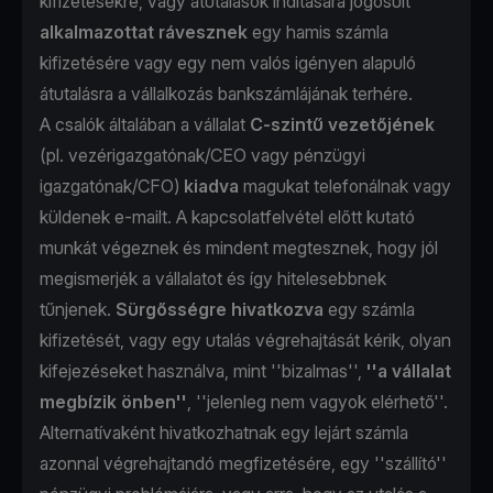
kifizetésekre, vagy átutalások indítására jogosult
alkalmazottat rávesznek
egy hamis számla
kifizetésére vagy egy nem valós igényen alapuló
átutalásra a vállalkozás bankszámlájának terhére.
A csalók általában a vállalat
C-szintű vezetőjének
(pl. vezérigazgatónak/CEO vagy pénzügyi
igazgatónak/CFO)
kiadva
magukat telefonálnak vagy
küldenek e-mailt. A kapcsolatfelvétel előtt kutató
munkát végeznek és mindent megtesznek, hogy jól
megismerjék a vállalatot és így hitelesebbnek
tűnjenek.
Sürgősségre hivatkozva
egy számla
kifizetését, vagy egy utalás végrehajtását kérik, olyan
kifejezéseket használva, mint ''bizalmas'',
''a vállalat
megbízik önben''
, ''jelenleg nem vagyok elérhető''.
Alternatívaként hivatkozhatnak egy lejárt számla
azonnal végrehajtandó megfizetésére, egy ''szállító''