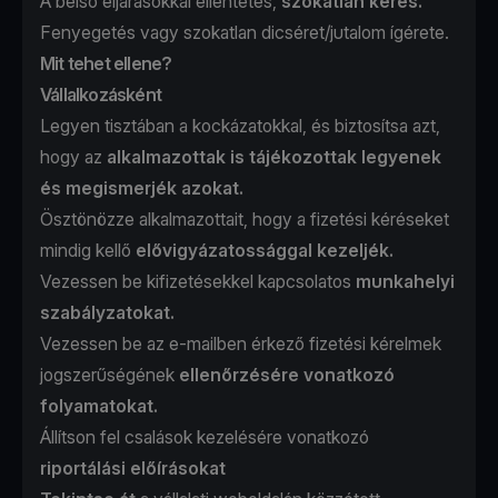
A belső eljárásokkal ellentétes,
szokatlan kérés.
Fenyegetés vagy szokatlan dicséret/jutalom ígérete.
Mit tehet ellene?
Vállalkozásként
Legyen tisztában a kockázatokkal, és biztosítsa azt,
hogy az
alkalmazottak is tájékozottak legyenek
és megismerjék azokat.
Ösztönözze alkalmazottait, hogy a fizetési kéréseket
mindig kellő
elővigyázatossággal kezeljék.
Vezessen be kifizetésekkel kapcsolatos
munkahelyi
szabályzatokat.
Vezessen be az e-mailben érkező fizetési kérelmek
jogszerűségének
ellenőrzésére vonatkozó
folyamatokat.
Állítson fel csalások kezelésére vonatkozó
riportálási előírásokat