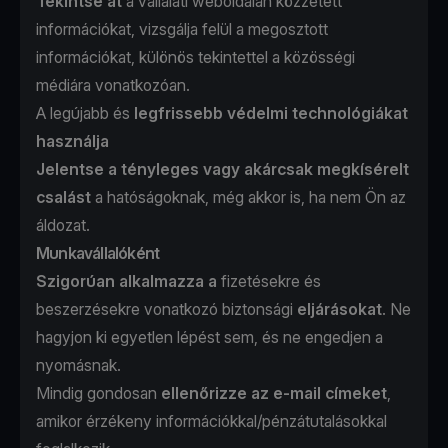
Tekintse át
a vállalati weboldalán közzétett
információkat, vizsgálja felül a megosztott
információkat, különös tekintettel a közösségi
médiára vonatkozóan.
A legújabb és
legfrissebb védelmi technológiákat
használja
Jelentse a tényleges vagy akárcsak megkísérelt
csalást
a hatóságoknak, még akkor is, ha nem Ön az
áldozat.
Munkavállalóként
Szigorúan alkalmazza a
fizetésekre és
beszerzésekre vonatkozó biztonsági
eljárásokat
. Ne
hagyjon ki egyetlen lépést sem, és ne engedjen a
nyomásnak.
Mindig gondosan
ellenőrizze az e-mail címeket
,
amikor érzékeny információkkal/pénzátutalásokkal