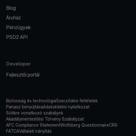
Blog
Áruház
Pénzügyek
PSD2 API
Developer
Fejlesztői portál
Biztonság és technológia
Szerződési feltételek
Panasz benyújtása
Adatvédelmi nyilatkozat
Sütikre vonatkozó szabályok
Akadálymentesítési Törvény Szabályzat
AFC Compliance Statement
Wolfsberg Questionnaire
CRS
FATCA
Vállalati irányítás