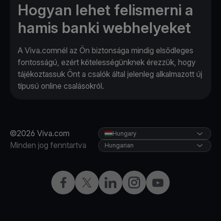
Hogyan lehet felismerni a
hamis banki webhelyeket
A Viva.comnél az Ön biztonsága mindig elsődleges
fontosságú, ezért kötelességünknek érezzük, hogy
tájékoztassuk Önt a csalók által jelenleg alkalmazott új
típusú online csalásokról.
©2026 Viva.com
Hungary
Minden jog fenntartva
Hungarian
Facebook
Twitter
LinkedIn
Instagram
YouTube