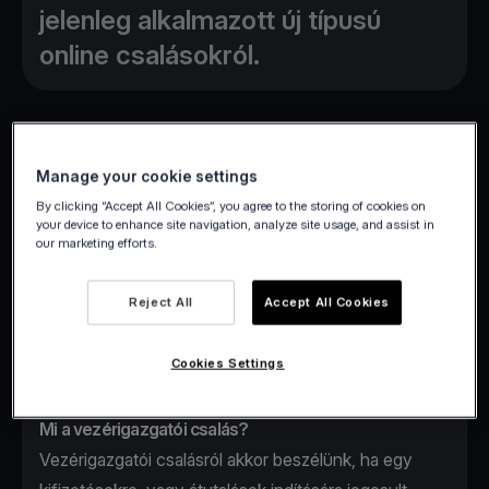
jelenleg alkalmazott új típusú
online csalásokról.
Manage your cookie settings
A viva.comnél az
Ön biztonsága
mindig elsődleges
By clicking “Accept All Cookies”, you agree to the storing of cookies on
fontosságú számunkra, ezért kötelességünknek
your device to enhance site navigation, analyze site usage, and assist in
our marketing efforts.
érezzük, hogy tájékoztassuk Önt a csalók által
jelenleg alkalmazott új típusú online
csalásokról.
Reject All
Accept All Cookies
Szeretnénk, ha figyelmesen átnézné az alábbi
utasításokat, hogy megvédje magát a
Cookies Settings
kiberbűnözőktől, akik megpróbálhatják becsapni
Önt.
Mi a vezérigazgatói csalás?
Vezérigazgatói csalásról akkor beszélünk, ha egy