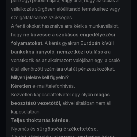
pénzügyi problémájára, vagy arra, hogy az utalás a
vállalkozás sürgősen előállítandó termékeihez vagy
szolgáltatásaihoz szükséges.
A fenti okokat használva arra kérik a munkavállalót,
hogy
ne kövesse a szokásos engedélyezési
folyamatokat
. A kérés gyakran
Európán kívüli
bankokba irányuló, nemzetközi utalásokra
vonatkozik és az alkalmazott valójában egy, a csaló
által ellenőrzött számlára utal át pénzeszközöket.
Milyen jelekre kell figyelni?
Kéretlen
e-mail/telefonhívás.
Közvetlen kapcsolatfelvétel egy olyan
magas
beosztású vezetőtől,
akivel általában nem áll
kapcsolatban.
Teljes titoktartás kérése.
Nyomás és
sürgősség érzékeltetése
.