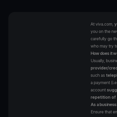
At viva.com,
y
you on the ne
carefully go t
who may try 
How does it w
Usually, busi
provider/cred
such as
telep
a payment (i.
account
sugg
repetition o
As a business
Ensure that e