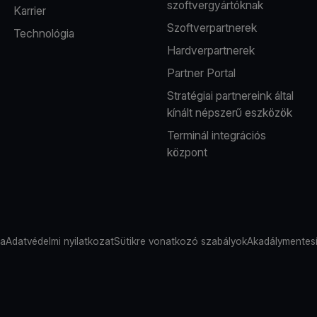
szoftvergyártóknak
Karrier
Szoftverpartnerek
Technológia
Hardverpartnerek
Partner Portal
Stratégiai partnereink által
kínált népszerű eszközök
Terminál integrációs
központ
sa
Adatvédelmi nyilatkozat
Sütikre vonatkozó szabályok
Akadálymentesí