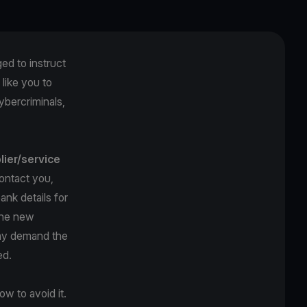
ged to instruct
like you to
ybercriminals,
lier/service
ontact you,
ank details for
The new
may demand the
ed.
w to avoid it.