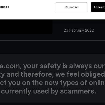
ettings
Reject All
Accept 
23 February 2022
va.com, your safety is always our
ity and therefore, we feel obliged
uct you on the new types of onli
 currently used by scammers.