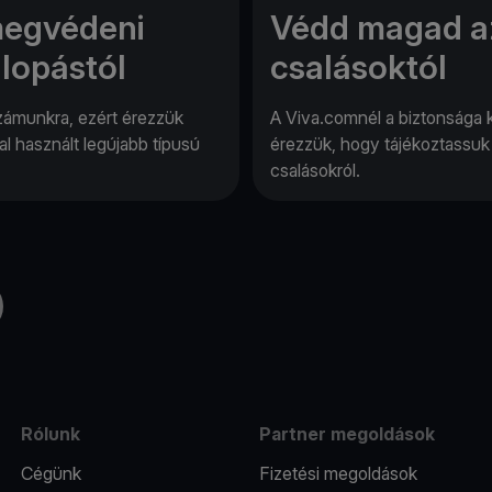
megvédeni
Védd magad a
lopástól
csalásoktól
zámunkra, ezért érezzük
A Viva.comnél a biztonsága
al használt legújabb típusú
érezzük, hogy tájékoztassuk Ö
csalásokról.
Tube
Rólunk
Partner megoldások
Cégünk
Fizetési megoldások