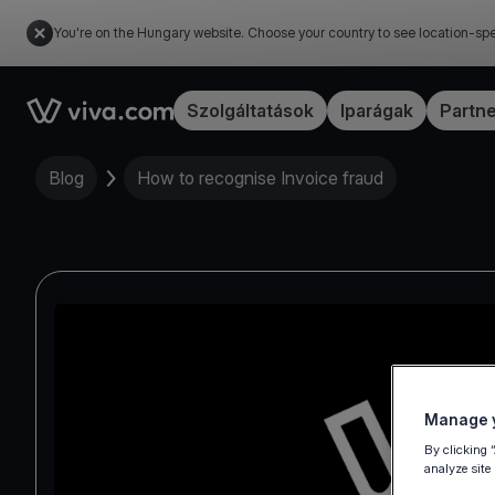
You're on the Hungary website. Choose your country to see location-spe
Link to the homepage
Szolgáltatások
Iparágak
Partn
Blog
How to recognise Invoice fraud
Manage y
By clicking 
analyze site