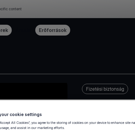
cific content
erek
Árazás
Erőforrások
Fizetési biztonság
our cookie settings
“Accept All Cookies”, you agree to the storing of cookies on your device to enhance site n
 usage, and assist in our marketing efforts.