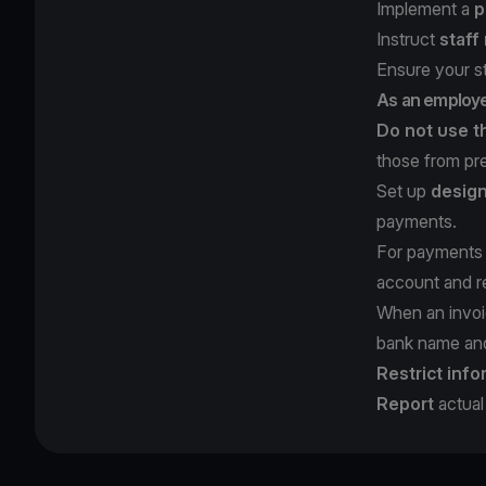
Implement a
p
Instruct
staff
Ensure your s
As an employ
Do not use t
those from pr
Set up
design
payments.
For payments 
account and re
When an invoi
bank name and 
Restrict info
Report
actual 