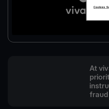
Cookies S
At vi
prior
instr
fraud