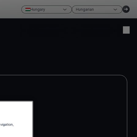
Hungary
Hungarian
Fiók létrehozása
Jelentkezzen be
avigation,