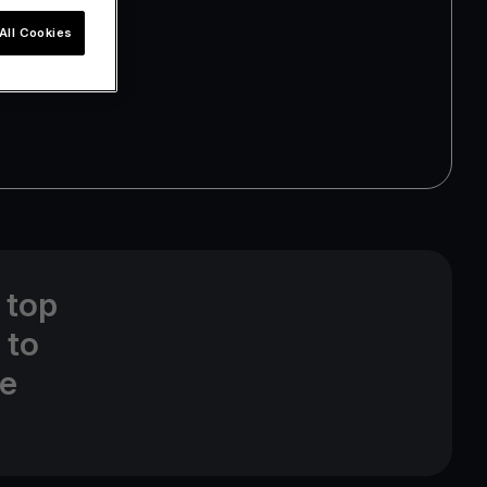
All Cookies
 top
 to
ne