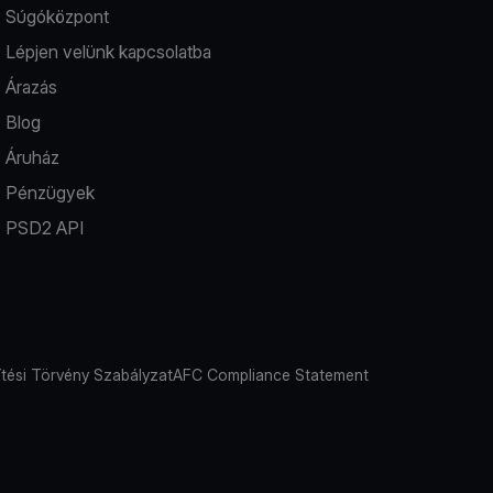
Súgóközpont
Lépjen velünk kapcsolatba
Árazás
Blog
Áruház
Pénzügyek
PSD2 API
tési Törvény Szabályzat
AFC Compliance Statement