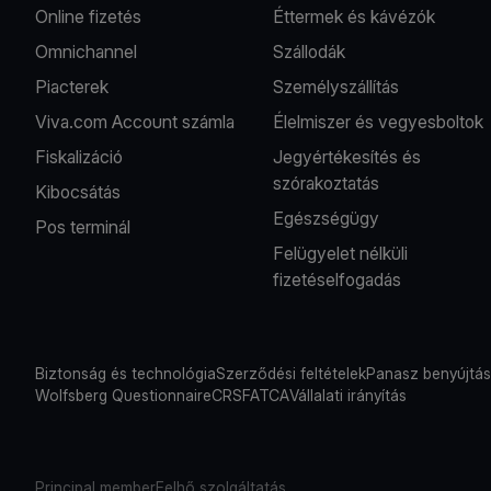
Online fizetés
Éttermek és kávézók
Omnichannel
Szállodák
Piacterek
Személyszállítás
Viva.com Account számla
Élelmiszer és vegyesboltok
Fiskalizáció
Jegyértékesítés és
szórakoztatás
Kibocsátás
Egészségügy
Pos terminál
Felügyelet nélküli
fizetéselfogadás
Biztonság és technológia
Szerződési feltételek
Panasz benyújtá
Wolfsberg Questionnaire
CRS
FATCA
Vállalati irányítás
Principal member
Felhő szolgáltatás