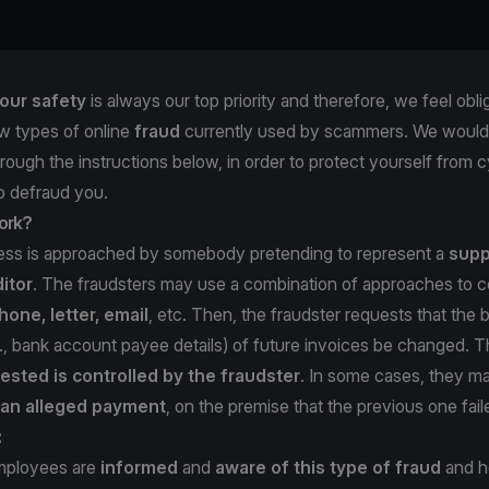
our safety
is always our top priority and therefore, we feel obli
w types of online
fraud
currently used by scammers. We would 
hrough the instructions below, in order to protect yourself from c
to defraud you.
ork?
ness is approached by somebody pretending to represent a
supp
itor
. The fraudsters may use a combination of approaches to c
hone, letter, email
, etc. Then, the fraudster requests that the b
e., bank account payee details) of future invoices be changed. 
ested is controlled by the fraudster
. In some cases, they 
f an alleged payment
, on the premise that the previous one fail
:
mployees are
informed
and
aware of this type of fraud
and ho