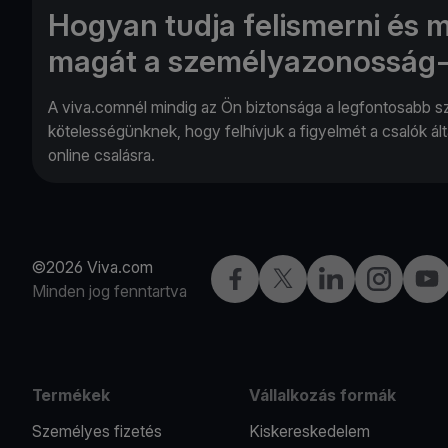
Hogyan tudja felismerni és 
magát a személyazonosság-
A viva.comnél mindig az Ön biztonsága a legfontosabb s
kötelességünknek, hogy felhívjuk a figyelmét a csalók ált
online csalásra.
©2026 Viva.com
Facebook
Twitter
LinkedIn
Instagram
You
Minden jog fenntartva
Termékek
Vállalkozás formák
Személyes fizetés
Kiskereskedelem