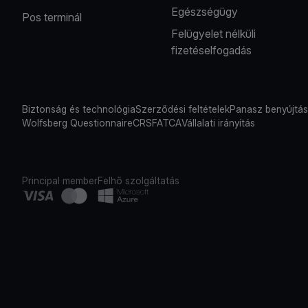
Egészségügy
Pos terminál
Felügyelet nélküli
fizetéselfogadás
Biztonság és technológia
Szerződési feltételek
Panasz benyújtá
Wolfsberg Questionnaire
CRS
FATCA
Vállalati irányítás
Principal member
Felhő szolgáltatás