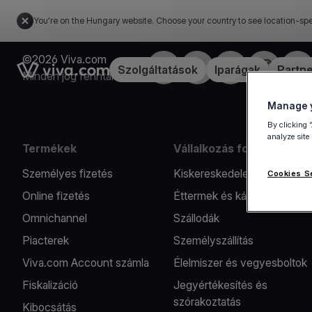
You're on the Hungary website. Choose your country to see location-spe
©2026 Viva.com
Facebook
Twitter
LinkedIn
Instagram
You
Link to the homepage
Szolgáltatások
Iparágak
Partn
Minden jog fenntartva
Manage y
By clicking 
analyze site
Termékek
Vállalkozás formák
Személyes fizetés
Kiskereskedelem
Cookies S
Online fizetés
Éttermek és kávézók
Omnichannel
Szállodák
Piacterek
Személyszállítás
Viva.com Account számla
Élelmiszer és vegyesboltok
Fiskalizáció
Jegyértékesítés és
szórakoztatás
Kibocsátás