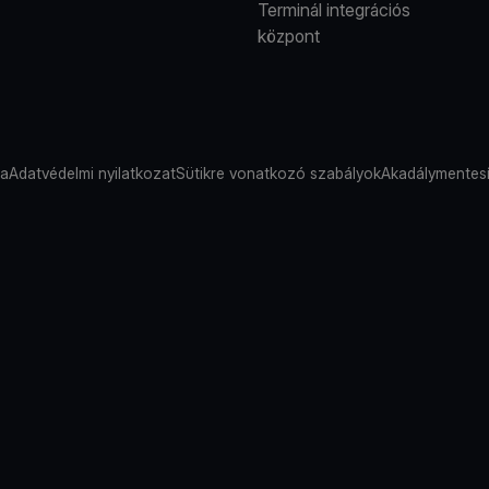
Terminál integrációs
központ
sa
Adatvédelmi nyilatkozat
Sütikre vonatkozó szabályok
Akadálymentesí