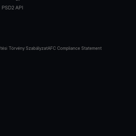
PSD2 API
tési Törvény Szabályzat
AFC Compliance Statement