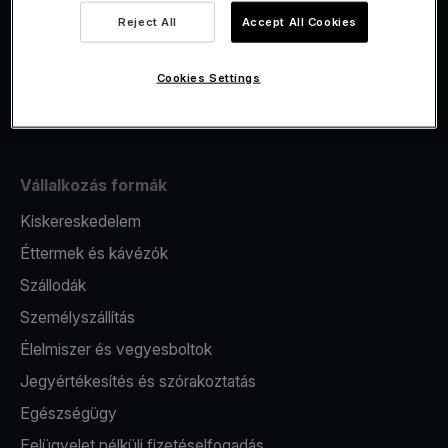
Viva.com Account számla
Reject All
Accept All Cookies
Fiskalizáció
Kibocsátás
Cookies Settings
Pos terminál
Vállalkozás formák
Kiskereskedelem
Éttermek és kávézók
Szállodák
Személyszállítás
Élelmiszer és vegyesboltok
Jegyértékesítés és szórakoztatás
Egészségügy
Felügyelet nélküli fizetéselfogadás