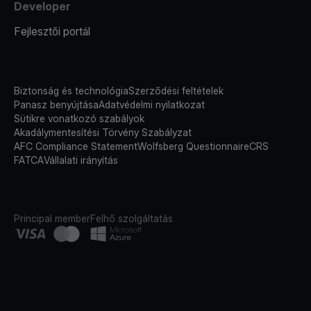
Developer
Fejlesztői portál
Biztonság és technológia
Szerződési feltételek
Panasz benyújtása
Adatvédelmi nyilatkozat
Sütikre vonatkozó szabályok
Akadálymentesítési Törvény Szabályzat
AFC Compliance Statement
Wolfsberg Questionnaire
CRS
FATCA
Vállalati irányítás
Principal member
Felhő szolgáltatás