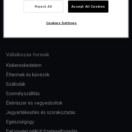
Viva.com Account számla
Reject All
Accept All Cookies
Fiskalizáció
Kibocsátás
Cookies Settings
Pos terminál
Vállalkozás formák
Kiskereskedelem
Éttermek és kávézók
Szállodák
Személyszállítás
Élelmiszer és vegyesboltok
Jegyértékesítés és szórakoztatás
Egészségügy
Felügyelet nélküli fizetéselfogadás