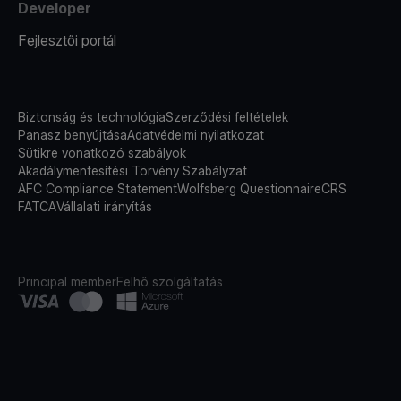
Developer
Fejlesztői portál
Biztonság és technológia
Szerződési feltételek
Panasz benyújtása
Adatvédelmi nyilatkozat
Sütikre vonatkozó szabályok
Akadálymentesítési Törvény Szabályzat
AFC Compliance Statement
Wolfsberg Questionnaire
CRS
FATCA
Vállalati irányítás
Principal member
Felhő szolgáltatás