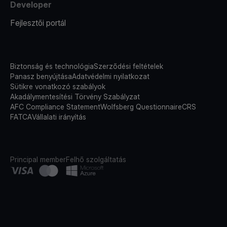
Developer
Fejlesztői portál
Biztonság és technológia
Szerződési feltételek
Panasz benyújtása
Adatvédelmi nyilatkozat
Sütikre vonatkozó szabályok
Akadálymentesítési Törvény Szabályzat
AFC Compliance Statement
Wolfsberg Questionnaire
CRS
FATCA
Vállalati irányítás
Principal member
Felhő szolgáltatás