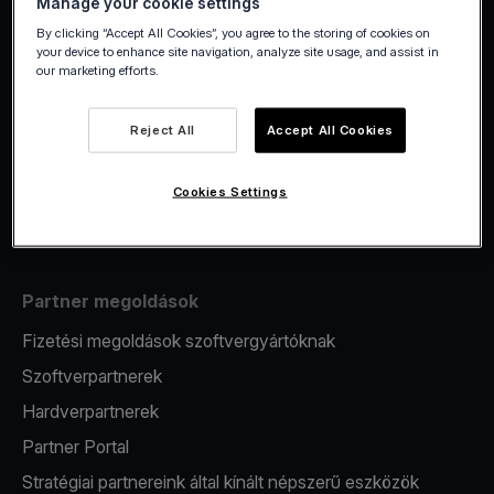
Manage your cookie settings
By clicking “Accept All Cookies”, you agree to the storing of cookies on
your device to enhance site navigation, analyze site usage, and assist in
our marketing efforts.
Rólunk
Reject All
Accept All Cookies
Cégünk
Karrier
Cookies Settings
Technológia
Partner megoldások
Fizetési megoldások szoftvergyártóknak
Szoftverpartnerek
Hardverpartnerek
Partner Portal
Stratégiai partnereink által kínált népszerű eszközök