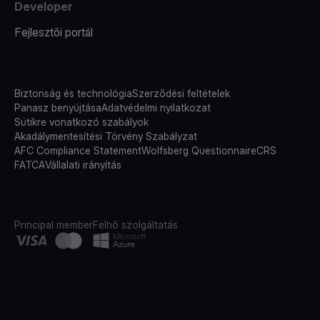
Developer
Fejlesztői portál
Biztonság és technológia
Szerződési feltételek
Panasz benyújtása
Adatvédelmi nyilatkozat
Sütikre vonatkozó szabályok
Akadálymentesítési Törvény Szabályzat
AFC Compliance Statement
Wolfsberg Questionnaire
CRS
FATCA
Vállalati irányítás
Principal member
Felhő szolgáltatás