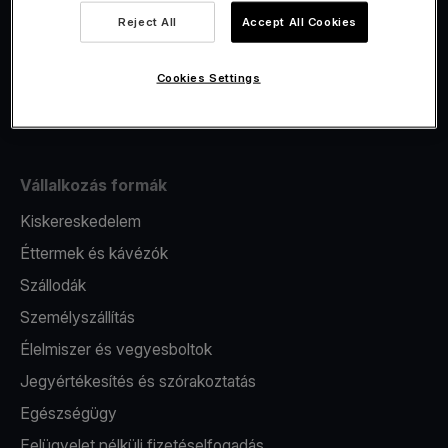
Viva.com Account számla
Reject All
Accept All Cookies
Fiskalizáció
Kibocsátás
Cookies Settings
Pos terminál
Vállalkozás formák
Kiskereskedelem
Éttermek és kávézók
Szállodák
Személyszállítás
Élelmiszer és vegyesboltok
Jegyértékesítés és szórakoztatás
Egészségügy
Felügyelet nélküli fizetéselfogadás