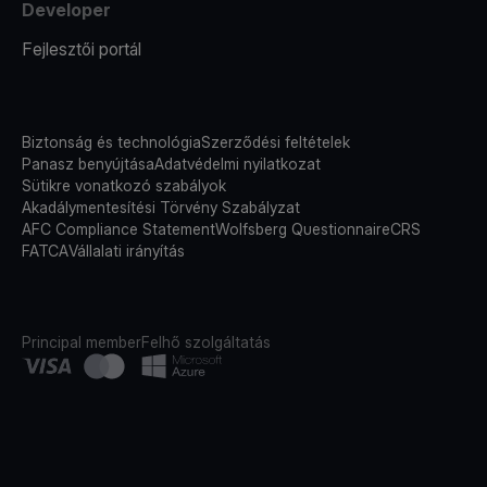
Developer
Fejlesztői portál
Biztonság és technológia
Szerződési feltételek
Panasz benyújtása
Adatvédelmi nyilatkozat
Sütikre vonatkozó szabályok
Akadálymentesítési Törvény Szabályzat
AFC Compliance Statement
Wolfsberg Questionnaire
CRS
FATCA
Vállalati irányítás
Principal member
Felhő szolgáltatás