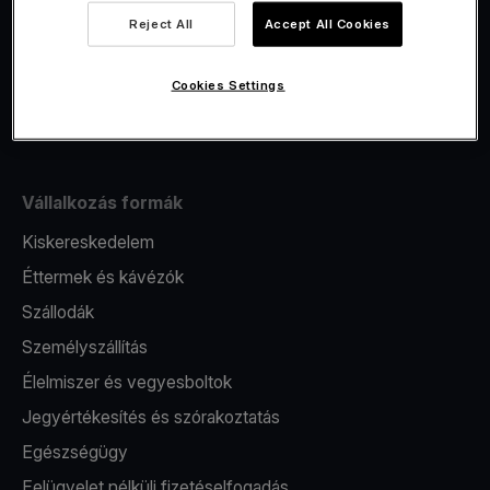
Viva.com Account számla
Reject All
Accept All Cookies
Fiskalizáció
Kibocsátás
Cookies Settings
Pos terminál
Vállalkozás formák
Kiskereskedelem
Éttermek és kávézók
Szállodák
Személyszállítás
Élelmiszer és vegyesboltok
Jegyértékesítés és szórakoztatás
Egészségügy
Felügyelet nélküli fizetéselfogadás