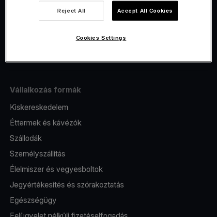
Viva.com Account számla
Reject All
Accept All Cookies
Fiskalizáció
Kibocsátás
Cookies Settings
Pos terminál
Vállalkozás formák
Kiskereskedelem
Éttermek és kávézók
Szállodák
Személyszállítás
Élelmiszer és vegyesboltok
Jegyértékesítés és szórakoztatás
Egészségügy
Felügyelet nélküli fizetéselfogadás