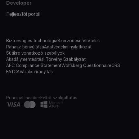
Developer
Fejlesztői portál
Biztonság és technológia
Szerződési feltételek
Panasz benyújtása
Adatvédelmi nyilatkozat
Sütikre vonatkozó szabályok
Akadálymentesítési Törvény Szabályzat
AFC Compliance Statement
Wolfsberg Questionnaire
CRS
FATCA
Vállalati irányítás
Principal member
Felhő szolgáltatás