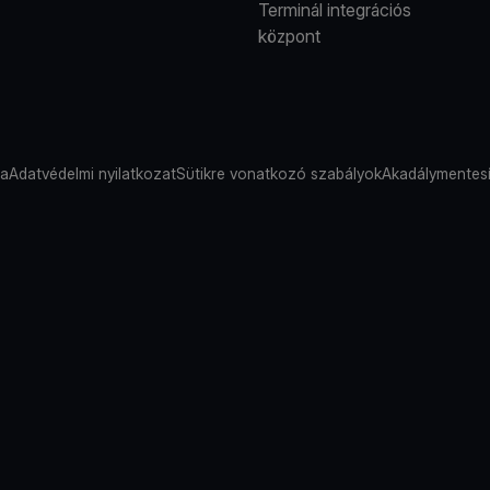
Terminál integrációs
központ
sa
Adatvédelmi nyilatkozat
Sütikre vonatkozó szabályok
Akadálymentesí