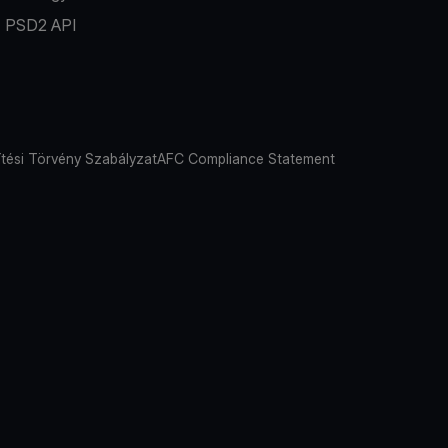
PSD2 API
tési Törvény Szabályzat
AFC Compliance Statement