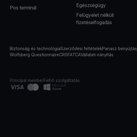
Egészségügy
Pos terminál
Felügyelet nélküli
fizetéselfogadás
Biztonság és technológia
Szerződési feltételek
Panasz benyújtá
Wolfsberg Questionnaire
CRS
FATCA
Vállalati irányítás
Principal member
Felhő szolgáltatás