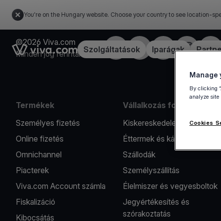
You're on the Hungary website. Choose your country to see location-spe
©2026 Viva.com
Facebook
Twitter
LinkedIn
Instagram
You
Link to the homepage
Szolgáltatások
Iparágak
Partn
Minden jog fenntartva
Manage y
By clicking 
analyze site
Termékek
Vállalkozás formák
Személyes fizetés
Kiskereskedelem
Cookies S
Online fizetés
Éttermek és kávézók
Omnichannel
Szállodák
Piacterek
Személyszállítás
Viva.com Account számla
Élelmiszer és vegyesboltok
Fiskalizáció
Jegyértékesítés és
szórakoztatás
Kibocsátás