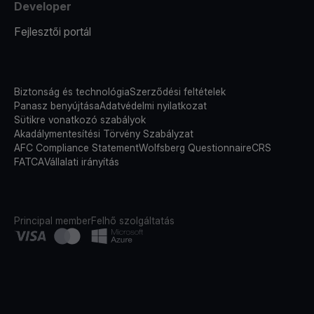
Developer
Fejlesztői portál
Biztonság és technológia
Szerződési feltételek
Panasz benyújtása
Adatvédelmi nyilatkozat
Sütikre vonatkozó szabályok
Akadálymentesítési Törvény Szabályzat
AFC Compliance Statement
Wolfsberg Questionnaire
CRS
FATCA
Vállalati irányítás
Principal member
Felhő szolgáltatás