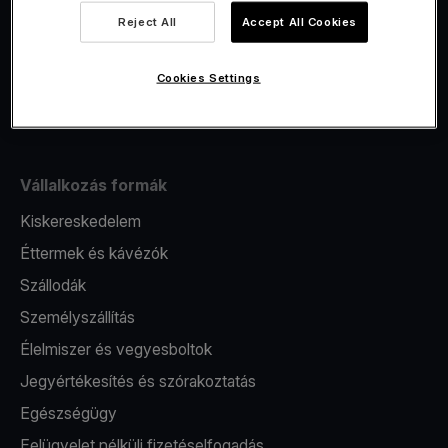
Viva.com Account számla
Reject All
Accept All Cookies
Fiskalizáció
Kibocsátás
Cookies Settings
Pos terminál
Vállalkozás formák
Kiskereskedelem
Éttermek és kávézók
Szállodák
Személyszállítás
Élelmiszer és vegyesboltok
Jegyértékesítés és szórakoztatás
Egészségügy
Felügyelet nélküli fizetéselfogadás