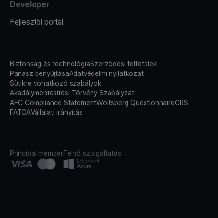
Developer
Fejlesztői portál
Biztonság és technológia
Szerződési feltételek
Panasz benyújtása
Adatvédelmi nyilatkozat
Sütikre vonatkozó szabályok
Akadálymentesítési Törvény Szabályzat
AFC Compliance Statement
Wolfsberg Questionnaire
CRS
FATCA
Vállalati irányítás
Principal member
Felhő szolgáltatás