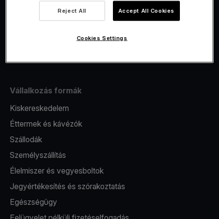
Viva.com Account számla
Reject All
Accept All Cookies
Fiskalizáció
Kibocsátás
Cookies Settings
Pos terminál
Vállalkozás formák
Kiskereskedelem
Éttermek és kávézók
Szállodák
Személyszállítás
Élelmiszer és vegyesboltok
Jegyértékesítés és szórakoztatás
Egészségügy
Felügyelet nélküli fizetéselfogadás