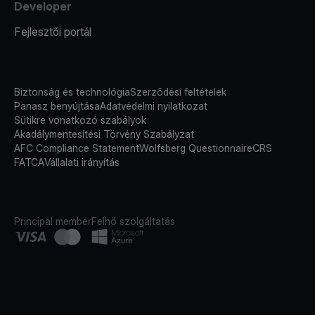
Developer
Fejlesztői portál
Biztonság és technológia
Szerződési feltételek
Panasz benyújtása
Adatvédelmi nyilatkozat
Sütikre vonatkozó szabályok
Akadálymentesítési Törvény Szabályzat
AFC Compliance Statement
Wolfsberg Questionnaire
CRS
FATCA
Vállalati irányítás
Principal member
Felhő szolgáltatás