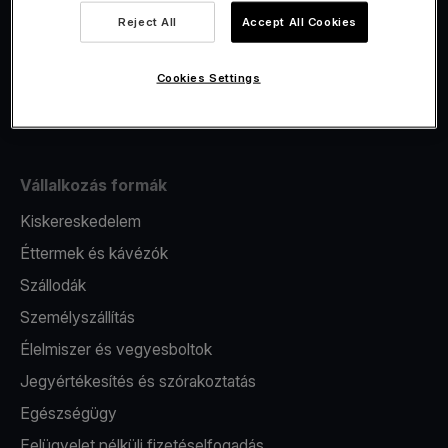
Viva.com Account számla
Reject All
Accept All Cookies
Fiskalizáció
Kibocsátás
Cookies Settings
Pos terminál
Vállalkozás formák
Kiskereskedelem
Éttermek és kávézók
Szállodák
Személyszállítás
Élelmiszer és vegyesboltok
Jegyértékesítés és szórakoztatás
Egészségügy
Felügyelet nélküli fizetéselfogadás