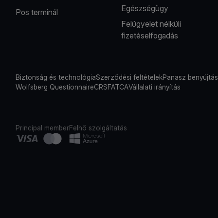
Egészségügy
Pos terminál
Felügyelet nélküli
fizetéselfogadás
Biztonság és technológia
Szerződési feltételek
Panasz benyújtá
Wolfsberg Questionnaire
CRS
FATCA
Vállalati irányítás
Principal member
Felhő szolgáltatás