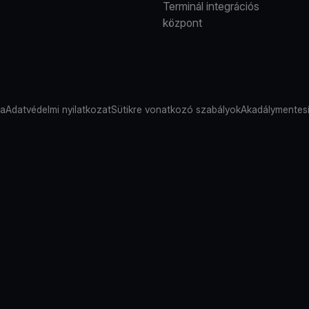
Terminál integrációs
központ
sa
Adatvédelmi nyilatkozat
Sütikre vonatkozó szabályok
Akadálymentesí