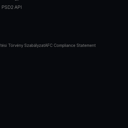
PSD2 API
tési Törvény Szabályzat
AFC Compliance Statement