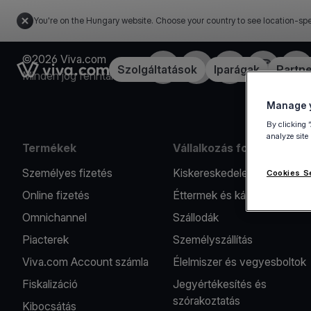
You're on the Hungary website. Choose your country to see location-spe
©2026 Viva.com
Facebook
Twitter
LinkedIn
Instagram
You
Link to the homepage
Szolgáltatások
Iparágak
Partn
Minden jog fenntartva
Manage y
By clicking 
analyze site
Termékek
Vállalkozás formák
Személyes fizetés
Kiskereskedelem
Cookies S
Online fizetés
Éttermek és kávézók
Omnichannel
Szállodák
Piacterek
Személyszállítás
Viva.com Account számla
Élelmiszer és vegyesboltok
Fiskalizáció
Jegyértékesítés és
szórakoztatás
Kibocsátás