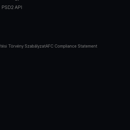
PSD2 API
tési Törvény Szabályzat
AFC Compliance Statement