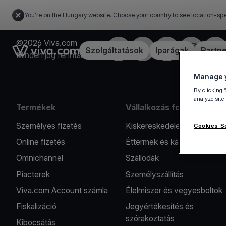
You're on the Hungary website. Choose your country to see location-spe
©2026 Viva.com
Facebook
Twitter
LinkedIn
Instagram
You
Link to the homepage
Szolgáltatások
Iparágak
Partn
Minden jog fenntartva
Manage y
By clicking 
analyze site
Termékek
Vállalkozás formák
Személyes fizetés
Kiskereskedelem
Cookies S
Online fizetés
Éttermek és kávézók
Omnichannel
Szállodák
Piacterek
Személyszállítás
Viva.com Account számla
Élelmiszer és vegyesboltok
Fiskalizáció
Jegyértékesítés és
szórakoztatás
Kibocsátás