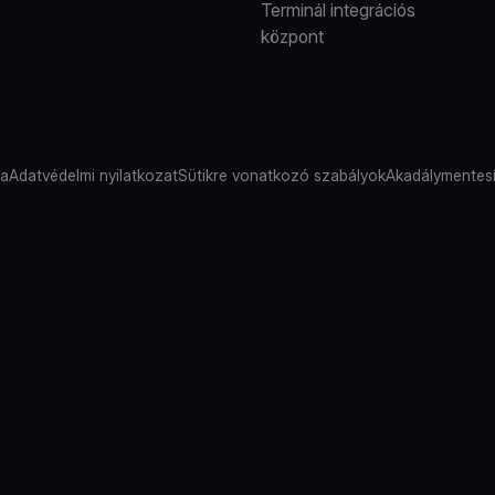
Terminál integrációs
központ
sa
Adatvédelmi nyilatkozat
Sütikre vonatkozó szabályok
Akadálymentesí