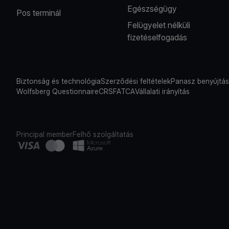
Egészségügy
Pos terminál
Felügyelet nélküli
fizetéselfogadás
Biztonság és technológia
Szerződési feltételek
Panasz benyújtá
Wolfsberg Questionnaire
CRS
FATCA
Vállalati irányítás
Principal member
Felhő szolgáltatás