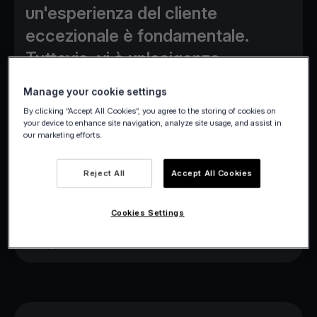
un'esperienza del cliente
eccezionale è fondamentale.
Tuttavia, vi è un'esigenza
altrettanto importante di
Manage your cookie settings
semplificare le operazioni e
By clicking “Accept All Cookies”, you agree to the storing of cookies on
migliorare i flussi di entrate.
your device to enhance site navigation, analyze site usage, and assist in
our marketing efforts.
Perfezionare i sistemi di
elaborazione dei pagamenti
Reject All
Accept All Cookies
alberghieri è un passaggio
fondamentale nel raggiungimento
Cookies Settings
di questi obiettivi.