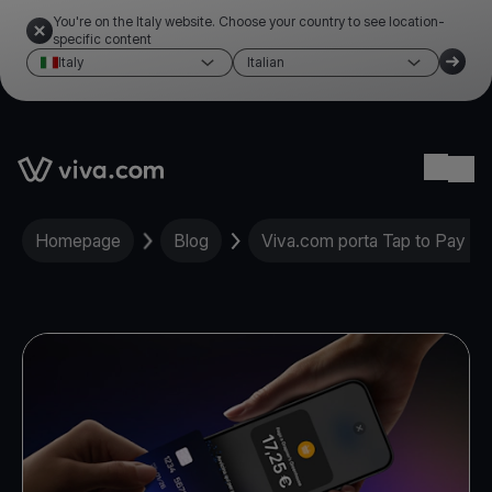
You're on the Italy website. Choose your country to see location-
specific content
Italy
Italian
Link to the homepage
Ope
Homepage
Blog
Viva.com porta Tap to Pay su 