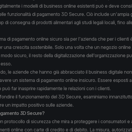
gitalmente i modelli di business online esistenti può e deve cons
elle funzionalità di pagamento 3D Secure. Ciò include un'ampia
pp di consegna di prodotti alimentari agli studi legali locali, fino al
ma di pagamento online sicuro sia per l'azienda che per i clienti 
er una crescita sostenibile. Solo una volta che un negozio online 
 modo sicuro, il resto della digitalizzazione dell'organizzazione p
 esso.
do, le aziende che hanno già abbracciato il business digitale n
 avere un sistema di pagamento online insicuro. Essere esposti a 
o può far inasprire rapidamente le relazioni con i clienti.
fondire il funzionamento del 3D Secure, esaminiamo innanzitutt
 un impatto positivo sulle aziende.
pagamento 3D Secure?
 protocollo di sicurezza che mira a proteggere i consumatori e 
enti online con carte di credito e di debito. La misura, autorizza