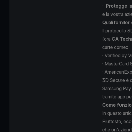
·
Protegge la
e la vostra azi
Quali fornitori
Il protocollo 
(ora
CA Tech
carte come::
·
Verified by V
·
MasterCard 
·
AmericanExp
3D Secure è di
Samsung Pay e 
tramite app p
Come funzio
In questo arti
Piuttosto, ec
che un'aziend