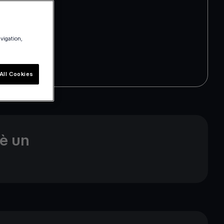
avigation,
All Cookies
'è un