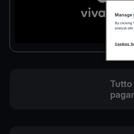
Manage y
By clicking 
analyze site
Cookies S
Tutto
pagam