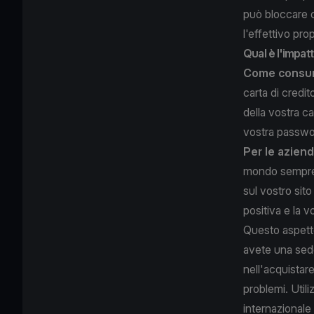
può bloccare 
l'effettivo pro
Qual è l'impat
Come consu
carta di credi
della vostra ca
vostra passwor
Per le azien
mondo sempre p
sul vostro sito
positiva e la 
Questo aspetto
avete una sede
nell'acquistare
problemi. Utili
internazionale 