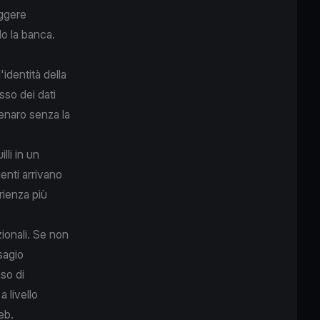
eggere
do la banca.
'identità della
sso dei dati
 denaro senza la
lli in un
enti arrivano
erienza più
ionali. Se non
sagio
aso di
a livello
eb.