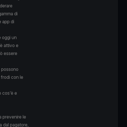
iderare
 gamma di
le app di
è oggi un
è attivo e
uò essere
on possono
frodi con le
o cos'è e
a prevenire le
ta dal pagatore,