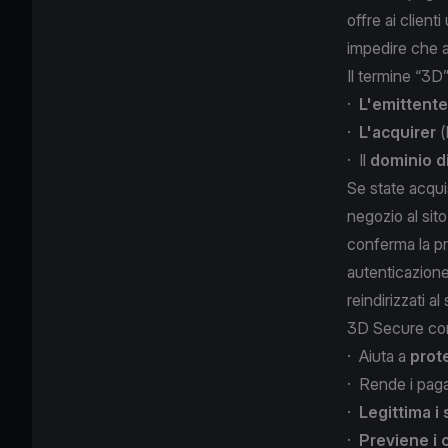
offre ai clien
impedire che a
Il termine “3D”
·
L'emittente
·
L'acquirer
(
· Il
dominio di
Se state acqui
negozio al sito
conferma la pr
autenticazione 
reindirizzati a
3D Secure comp
· Aiuta a
prote
· Rende i pag
·
Legittima i
·
Previene i