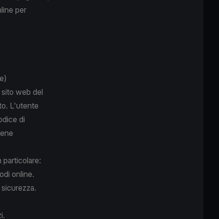
line per
e)
 sito web del
to. L'utente
odice di
viene
 particolare:
odi online.
a sicurezza.
i.