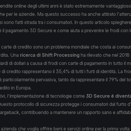
vendite online degli ultimi anni è stato estremamente vantaggioso 
e per le aziende. Ma questo successo ha anche attirato l'atten
 si sono fatti strada tra i consumatori. In questo articolo spiegh
 il pagamento 3D Secure e come aiuta a prevenire le frodi con le
e carte di credito sono un problema mondiale che costa ai consu
dita. Una
ricerca di Shift Processing
ha rilevato che nel 2018 
iardi di dollari a causa di frodi con carte di pagamento in tutto il
 di credito rappresentano il 35,4% di tutti i furti di identità. La f
 particolarmente pervasiva, tanto da rappresentare il
79% del tot
redito
in Europa.
ivi, l'implementazione di tecnologie come
3D Secure è divent
uesto protocollo di sicurezza protegge i consumatori dal furto d'i
argeback, contribuendo a mantenere un rapporto sano e affidabil
 azienda che voglia offrire beni e servizi online per la prima volta