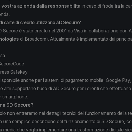
 vostra azienda dalla responsabilità
in caso di frode tra la car
enda.
 di carte di credito utilizzano 3D Secure?
3D Secure è stato creato nel 2001 da Visa in collaborazione con
nologies
di Broadcom). Attualmente è implementato dai principali 
isa
SecureCode
ress Safekey
sponibile anche per i sistemi di pagamento mobile. Google Pay,
altri supportano l'uso di 3D Secure per i clienti che effettuano 
er smartphone.
na 3D Secure?
colo non entreremo nei dettagli tecnici del funzionamento della t
co una semplice descrizione del funzionamento di 3D Secure, co
a media che voglia implementare una trasformazione digitale si