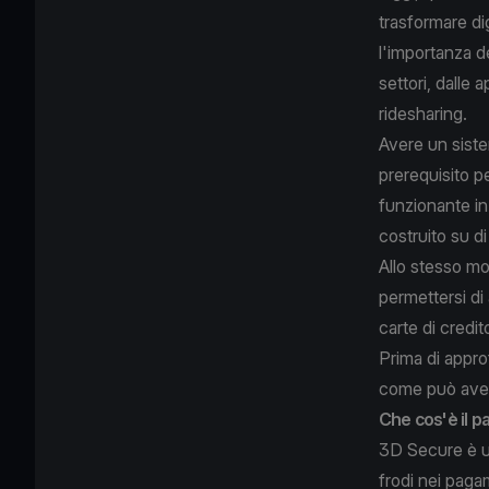
trasformare di
l'importanza d
settori, dalle a
ridesharing.
Avere un siste
prerequisito p
funzionante in
costruito su di
Allo stesso mo
permettersi di
carte di credit
Prima di appro
come può avere
Che cos'è il 
3D Secure è un
frodi nei pagam