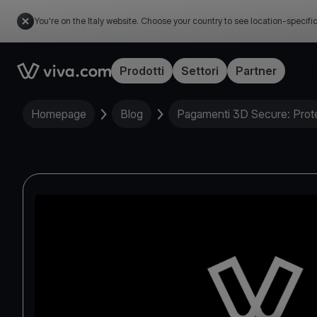
You're on the Italy website. Choose your country to see location-specifi
Link to the homepage
Prodotti
Settori
Partner
Tari
Homepage
Blog
Pagamenti 3D Secure: Protez