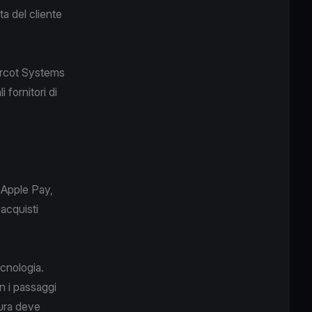
ta del cliente
 Arcot Systems
fornitori di
 Apple Pay,
acquisti
ecnologia.
n i passaggi
cura deve