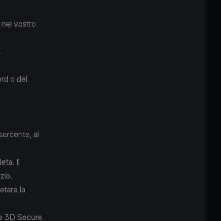
o nel vostro
.
ord o del
sercente, al
ta. Il
zio.
tare la
 e 3D Secure