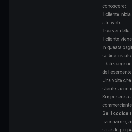
conoscere:
Il cliente iniz
sito web.
Il server della
Il cliente vien
In questa pagin
codice inviato
I dati vengono 
dell'esercente
Una volta che 
cliente viene m
Supponendo che
commerciante ri
Se il codice 
transazione, anc
Quando più pa