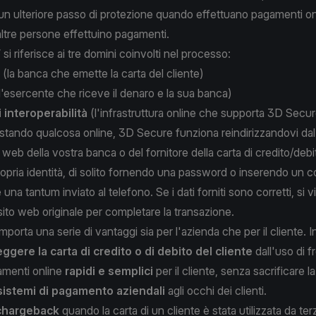
ti un ulteriore passo di protezione quando effettuano pagamenti on
ltre persone effettuino pagamenti.
 si riferisce ai tre domini coinvolti nel processo:
(la banca che emette la carta del cliente)
l'esercente che riceve il denaro e la sua banca)
 interoperabilità
(l'infrastruttura online che supporta 3D Secur
stando qualcosa online, 3D Secure funziona reindirizzandovi dal
 web della vostra banca o del fornitore della carta di credito/debi
opria identità, di solito fornendo una password o inserendo un c
una tantum inviato al telefono. Se i dati forniti sono corretti, si 
l sito web originale per completare la transazione.
orta una serie di vantaggi sia per l'azienda che per il cliente. In
ggere la carta di credito o di debito del cliente
dall'uso di fr
amenti online
rapidi e semplici
per il cliente, senza sacrificare l
 sistemi di pagamento aziendali
agli occhi dei clienti.
 chargeback
quando la carta di un cliente è stata utilizzata da terz