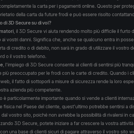
completamente la carta per i pagamenti online. Questo per prot
prietario della carta da future frodi e può essere risolto contattan
to di 3D Secure su di voi?
matori
, il 3D Secure vi aiuta rendendo molto più difficile il furto d
to ai vostri danni. Significa che, anche se qualcuno entra in posse
rta di credito o di debito, non sarà in grado di utilizzare il vostro
d o il vostro telefono.
de
, l'impiego di 3D Secure consente ai clienti di sentirsi più tranqui
iù preoccupato per le frodi con le carte di credito. Quando i cli
 web, il fatto di sottoporli a misure di sicurezza rende la loro esp
vostra azienda più competente.
 è particolarmente importante quando si vende a clienti internaz
 fisica nel Paese del cliente, quest'ultimo potrebbe sentirsi a di
 dal vostro sito, poiché non avrebbe la possibilità di rivalersi in c
zzando 3D Secure, potete iniziare a far crescere la vostra attività 
con una base di clienti sicuri di pagare attraverso il vostro sito w