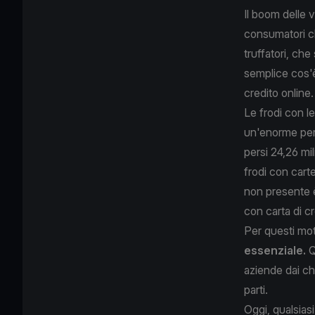
Il boom delle 
consumatori ch
truffatori, che
semplice cos'è
credito online.
Le frodi con l
un'enorme per
persi 24,26 mil
frodi con carte
non presente è
con carta di c
Per questi mot
essenziale.
Q
aziende dai ch
parti.
Oggi, qualsiasi