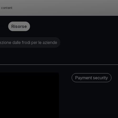
c content
ffe
Risorse
ione dalle frodi per le aziende
Payment security