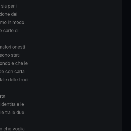
sia per i
zione dei
eremo in modo
 carte di
matori onesti
sono stati
 mondo e che le
rode con carta
ale delle frodi
ata
dentità e le
e tra le due
 o che voglia