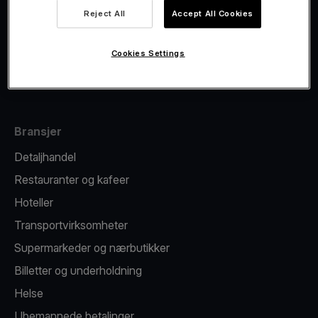
Viva.com Account
Reject All
Accept All Cookies
Fiskalisering
Kortutstedelse
Cookies Settings
Betalingsterminal på mobilen
Bransjer
Detaljhandel
Restauranter og kafeer
Hoteller
Transportvirksomheter
Supermarkeder og nærbutikker
Billetter og underholdning
Helse
Ubemannede betalinger