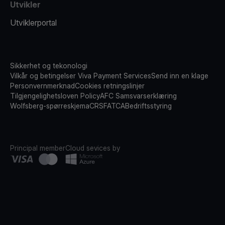
Utvikler
Utviklerportal
Sikkerhet og tekonologi
Vilkår og betingelser Viva Payment Services
Send inn en klage
Personvernmerknad
Cookies retningslinjer
Tilgjengelighetsloven Policy
AFC Samsvarserklæring
Wolfsberg-spørreskjema
CRS
FATCA
Bedriftsstyring
Principal member
Cloud sevices by