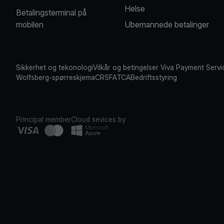
Helse
Betalingsterminal på
mobilen
Ubemannede betalinger
Sikkerhet og tekonologi
Vilkår og betingelser Viva Payment Servi
Wolfsberg-spørreskjema
CRS
FATCA
Bedriftsstyring
Principal member
Cloud sevices by