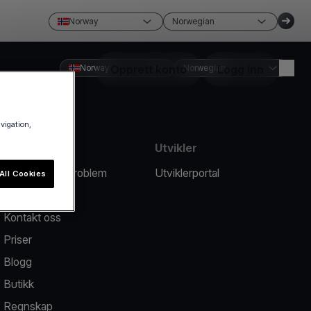
Norway
Norwegian
Norway
Opprett konto
Norwegian
Logg inn
avigation,
Ressurser
Utvikler
Rapporter et problem
Utviklerportal
All Cookies
Hjelpesenter
Kontakt oss
Priser
Blogg
Butikk
Regnskap