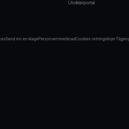
Utviklerportal
ces
Send inn en klage
Personvernmerknad
Cookies retningslinjer
Tilgjen