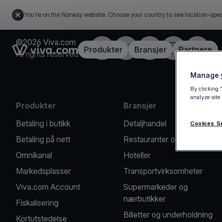
You're on the Norway website. Choose your country to see location-spec
©2026 Viva.com
Facebook
X
LinkedIn
Instagram
YouTub
Link to the homepage
Produkter
Bransjer
Partnere
All rights reserved
Manage y
By clicking 
analyze site
Produkter
Bransjer
Betaling i butikk
Detaljhandel
Cookies S
Betaling på nett
Restauranter og kafeer
Omnikanal
Hoteller
Markedsplasser
Transportvirksomheter
Viva.com Account
Supermarkeder og
nærbutikker
Fiskalisering
Billetter og underholdning
Kortutstedelse