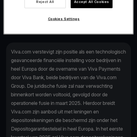
Reject All
Accept All Cookies
leningen om bedrijfsgroei te
stimuleren.
Cookies Settings
Viva.com verstevigt zijn positie als een technologisch
geavanceerde financiële instelling voor bedrijven in
heel Europa door de overname van Viva Payments
door Viva Bank, beide bedrijven van de Viva.com
Group. De juridische fusie zal naar verwachting
binnenkort worden voltooid, gevolgd door de
operationele fusie in maart 2025. Hierdoor breidt
Viva.com zijn aanbod uit met leningen en
depositorekeningen die beschermd zijn onder het
Depositogarantiestelsel in heel Europa. In het eerste