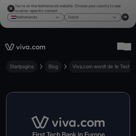
You're on the Netherlands website. Choose your country to see
location-specific content
Netherlands
Dutch
Link to the homepage
Ope
Startpagina
Blog
Viva.com wordt de 1e Tech Ba