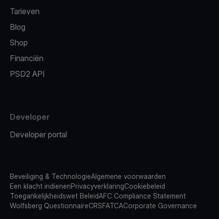
Tarieven
Blog
Shop
Financiën
PSD2 API
Developer
Developer portal
Beveiliging & Technologie
Algemene voorwaarden
Een klacht indienen
Privacyverklaring
Cookiebeleid
Toegankelijkheidswet Beleid
AFC Compliance Statement
Wolfsberg Questionnaire
CRS
FATCA
Corporate Governance