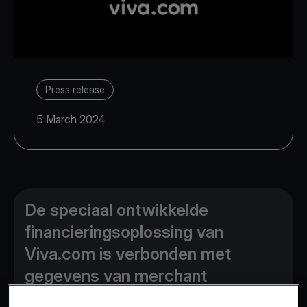
Press release
5 March 2024
De speciaal ontwikkelde
financieringsoplossing van
Viva.com is verbonden met
gegevens van merchant
acquiring, waardoor Europese