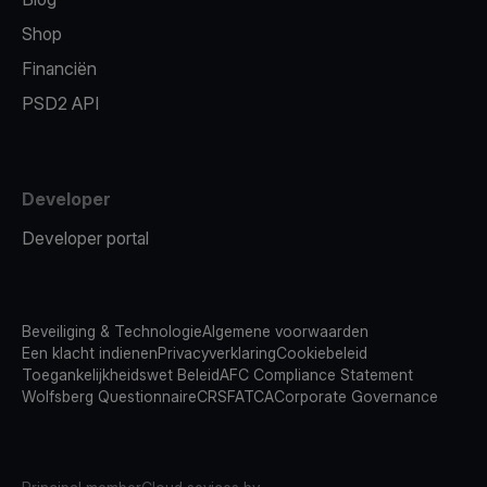
Shop
Financiën
PSD2 API
Developer
Developer portal
Beveiliging & Technologie
Algemene voorwaarden
Een klacht indienen
Privacyverklaring
Cookiebeleid
Toegankelijkheidswet Beleid
AFC Compliance Statement
Wolfsberg Questionnaire
CRS
FATCA
Corporate Governance