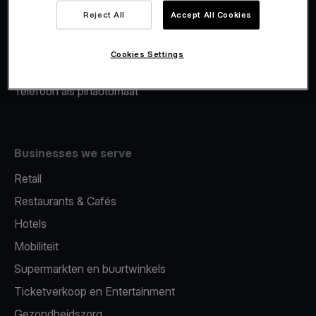
Viva.com Account
Reject All
Accept All Cookies
Merchant Advance
Fiscalisatie
Cookies Settings
Issuing
Telefoon als pinautomaat
Businesses we serve
Retail
Restaurants & Cafés
Hotels
Mobiliteit
Supermarkten en buurtwinkels
Ticketverkoop en Entertainment
Gezondheidszorg