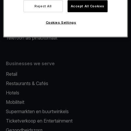
Viva.com Account
Reject All
Accept All Cookies
Merchant Advance
Fiscalisatie
Cookies Settings
Issuing
Telefoon als pinautomaat
Businesses we serve
Retail
Restaurants & Cafés
Hotels
Mobiliteit
Supermarkten en buurtwinkels
Ticketverkoop en Entertainment
Gezondheidszorg