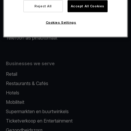
Viva.com Account
Reject All
Accept All Cookies
Merchant Advance
Fiscalisatie
Cookies Settings
Issuing
Telefoon als pinautomaat
Businesses we serve
Retail
Restaurants & Cafés
Hotels
Mobiliteit
Supermarkten en buurtwinkels
Ticketverkoop en Entertainment
Gezondheidszorg