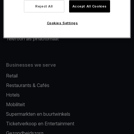
Viva.com Account
Reject All
Accept All Cookies
Merchant Advance
Fiscalisatie
Cookies Settings
Issuing
Telefoon als pinautomaat
Businesses we serve
Retail
Restaurants & Cafés
Hotels
Mobiliteit
Supermarkten en buurtwinkels
Ticketverkoop en Entertainment
Gezondheidszorg