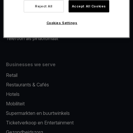
Viva.com Account
Reject All
Accept All Cookies
Merchant Advance
Fiscalisatie
Cookies Settings
Issuing
Telefoon als pinautomaat
Businesses we serve
Retail
Restaurants & Cafés
Hotels
Mobiliteit
Supermarkten en buurtwinkels
Ticketverkoop en Entertainment
Gezondheidszorg