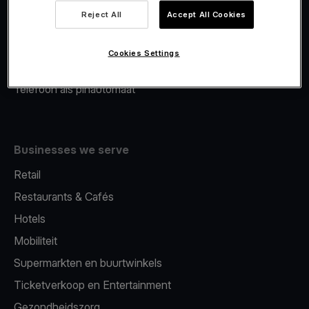
Viva.com Account
Reject All
Accept All Cookies
Merchant Advance
Fiscalisatie
Cookies Settings
Issuing
Telefoon als pinautomaat
Businesses we serve
Retail
Restaurants & Cafés
Hotels
Mobiliteit
Supermarkten en buurtwinkels
Ticketverkoop en Entertainment
Gezondheidszorg