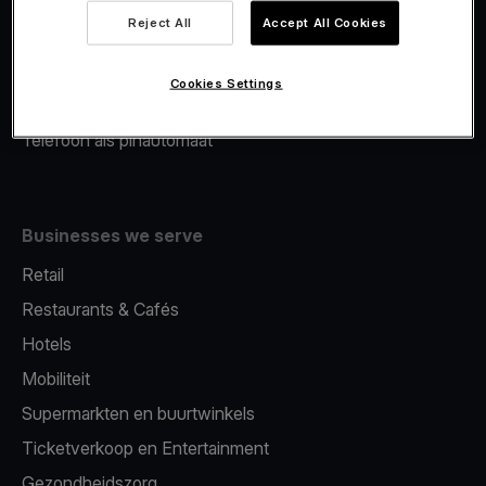
Viva.com Account
Reject All
Accept All Cookies
Merchant Advance
Fiscalisatie
Cookies Settings
Issuing
Telefoon als pinautomaat
Businesses we serve
Retail
Restaurants & Cafés
Hotels
Mobiliteit
Supermarkten en buurtwinkels
Ticketverkoop en Entertainment
Gezondheidszorg