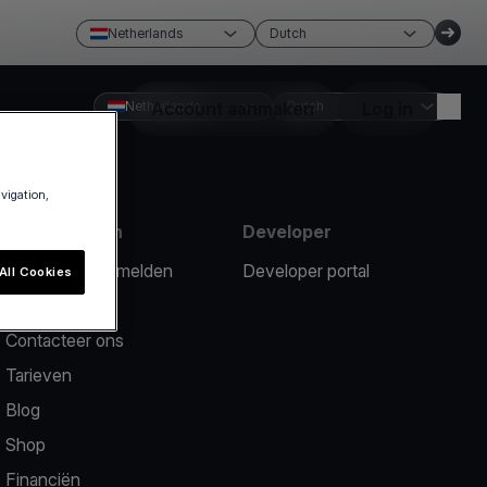
Netherlands
Dutch
Netherlands
Account aanmaken
Dutch
Log in
avigation,
Hulpmiddelen
Developer
Een probleem melden
Developer portal
All Cookies
Hulpcentrum
Contacteer ons
Tarieven
Blog
Shop
Financiën