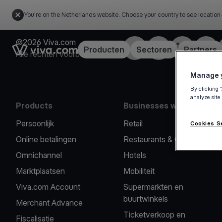
You're on the Netherlands website. Choose your country to see location
©2026 Viva.com
Facebook
Twitter
LinkedIn
Insta
Link to the homepage
Producten
Sectoren
Partners
Alle rechten voorbehouden
Manage y
By clicking 
analyze site
Products
Businesses we serve
Persoonlijk
Retail
Cookies S
Online betalingen
Restaurants & Cafés
Omnichannel
Hotels
Marktplaatsen
Mobiliteit
Viva.com Account
Supermarkten en
buurtwinkels
Merchant Advance
Ticketverkoop en
Fiscalisatie