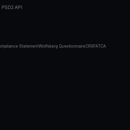
PSD2 API
mpliance Statement
Wolfsberg Questionnaire
CRS
FATCA