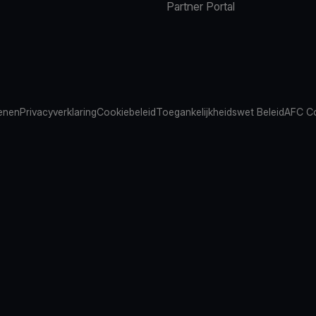
Partner Portal
ienen
Privacyverklaring
Cookiebeleid
Toegankelijkheidswet Beleid
AFC Co