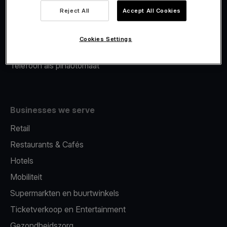
Viva.com Account
Reject All
Accept All Cookies
Merchant Advance
Fiscalisatie
Cookies Settings
Issuing
Telefoon als pinautomaat
Businesses we serve
Retail
Restaurants & Cafés
Hotels
Mobiliteit
Supermarkten en buurtwinkels
Ticketverkoop en Entertainment
Gezondheidszorg