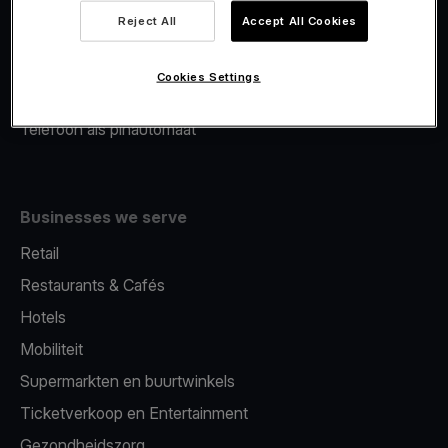
Viva.com Account
Reject All
Accept All Cookies
Merchant Advance
Fiscalisatie
Cookies Settings
Issuing
Telefoon als pinautomaat
Businesses we serve
Retail
Restaurants & Cafés
Hotels
Mobiliteit
Supermarkten en buurtwinkels
Ticketverkoop en Entertainment
Gezondheidszorg