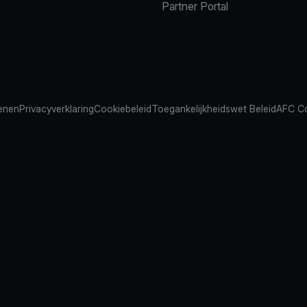
Partner Portal
ienen
Privacyverklaring
Cookiebeleid
Toegankelijkheidswet Beleid
AFC Co