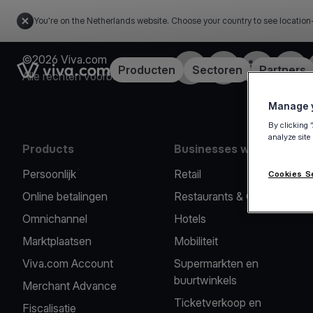
You're on the Netherlands website. Choose your country to see location
©2026 Viva.com
Facebook
Twitter
LinkedIn
Insta
Link to the homepage
Producten
Sectoren
Partners
Alle rechten voorbehouden
Manage y
By clicking 
analyze site
Products
Businesses we serve
Persoonlijk
Retail
Cookies S
Online betalingen
Restaurants & Cafés
Omnichannel
Hotels
Marktplaatsen
Mobiliteit
Viva.com Account
Supermarkten en
buurtwinkels
Merchant Advance
Ticketverkoop en
Fiscalisatie