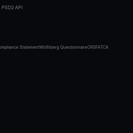
PSD2 API
mpliance Statement
Wolfsberg Questionnaire
CRS
FATCA