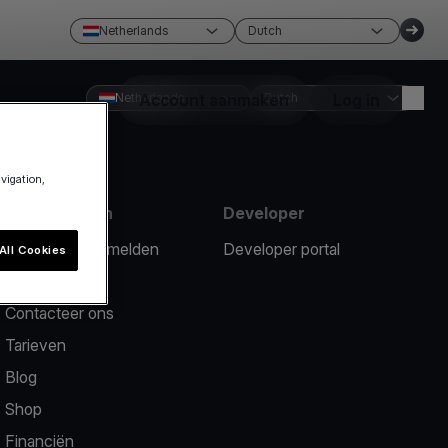
Netherlands
Dutch
Netherlands
Account aanmaken
Dutch
Log in
avigation,
Hulpmiddelen
Developer
Een probleem melden
Developer portal
All Cookies
Hulpcentrum
Contacteer ons
Tarieven
Blog
Shop
Financiën