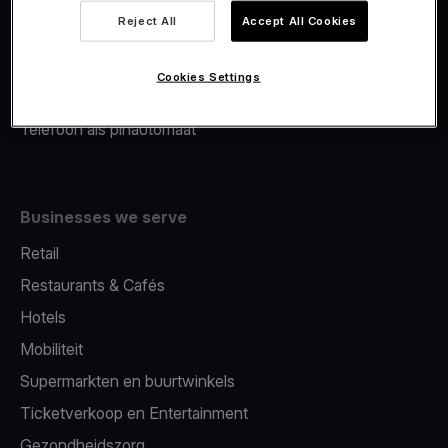
Viva.com Account
Reject All
Accept All Cookies
Merchant Advance
Fiscalisatie
Cookies Settings
Issuing
Telefoon als pinautomaat
Businesses we serve
Retail
Restaurants & Cafés
Hotels
Mobiliteit
Supermarkten en buurtwinkels
Ticketverkoop en Entertainment
Gezondheidszorg