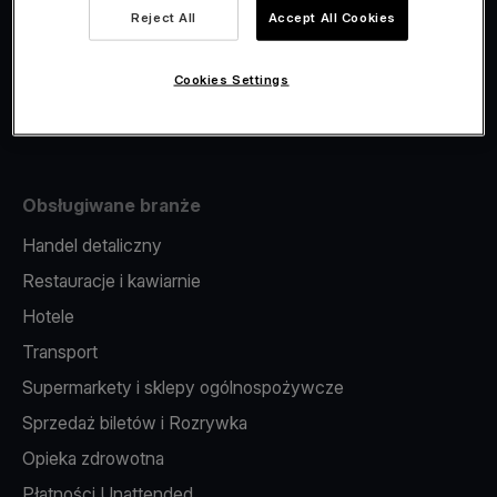
Viva.com Account
Reject All
Accept All Cookies
Fiskalizacja
Wydawanie kart
Cookies Settings
Terminal w telefonie
Obsługiwane branże
Handel detaliczny
Restauracje i kawiarnie
Hotele
Transport
Supermarkety i sklepy ogólnospożywcze
Sprzedaż biletów i Rozrywka
Opieka zdrowotna
Płatności Unattended