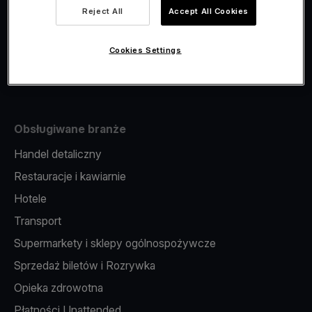
Viva.com Account
Reject All
Accept All Cookies
Fiskalizacja
Wydawanie kart
Cookies Settings
Terminal w telefonie
Obsługiwane branże
Handel detaliczny
Restauracje i kawiarnie
Hotele
Transport
Supermarkety i sklepy ogólnospożywcze
Sprzedaż biletów i Rozrywka
Opieka zdrowotna
Płatności Unattended