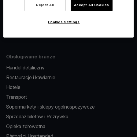
Viva.com Account
Reject All
Accept All Cookies
Fiskalizacja
Wydawanie kart
Cookies Settings
Terminal w telefonie
Obsługiwane branże
Handel detaliczny
Restauracje i kawiarnie
Hotele
Transport
Supermarkety i sklepy ogólnospożywcze
Sprzedaż biletów i Rozrywka
Opieka zdrowotna
Płatności Unattended