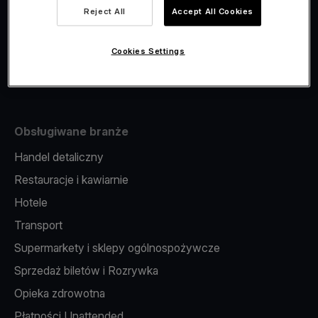
Viva.com Account
Reject All
Accept All Cookies
Fiskalizacja
Wydawanie kart
Cookies Settings
Terminal w telefonie
Obsługiwane branże
Handel detaliczny
Restauracje i kawiarnie
Hotele
Transport
Supermarkety i sklepy ogólnospożywcze
Sprzedaż biletów i Rozrywka
Opieka zdrowotna
Płatności Unattended