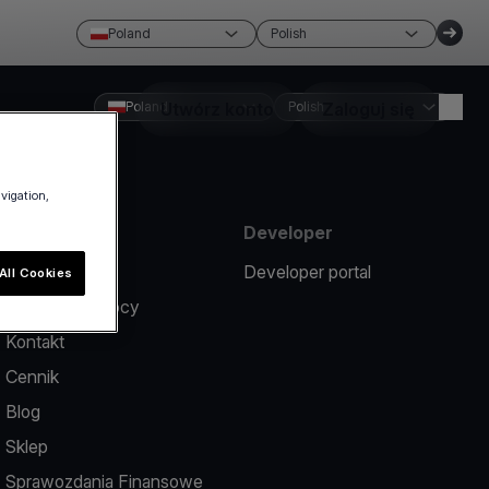
Poland
Polish
Poland
Utwórz konto
Polish
Zaloguj się
avigation,
Zasoby
Developer
Zgłoś problem
Developer portal
All Cookies
Centrum pomocy
Kontakt
Cennik
Blog
Sklep
Sprawozdania Finansowe