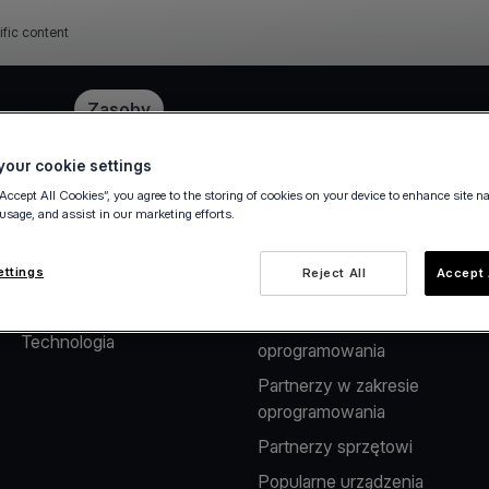
ific content
e
Cennik
Zasoby
our cookie settings
“Accept All Cookies”, you agree to the storing of cookies on your device to enhance site n
 usage, and assist in our marketing efforts.
O nas
Rozwiązania dla
Partnerów
Firma
ettings
Reject All
Accept 
Rozwiązania płatnicze dla
Kariera
dostawców
Technologia
oprogramowania
Partnerzy w zakresie
oprogramowania
Partnerzy sprzętowi
Popularne urządzenia