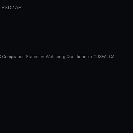
PSD2 API
 Compliance Statement
Wolfsberg Questionnaire
CRS
FATCA