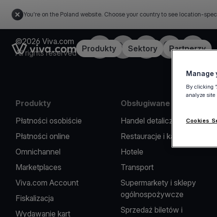
You're on the Poland website. Choose your country to see location-spec
©2026 Viva.com
Facebook
X
LinkedIn
Instagram
YouTub
Link to the homepage
Produkty
Sektory
Partnerzy
All rights reserved
Manage y
By clicking 
analyze site
Produkty
Obsługiwane branże
Płatności osobiście
Handel detaliczny
Cookies S
Płatności online
Restauracje i kawiarnie
Omnichannel
Hotele
Marketplaces
Transport
Viva.com Account
Supermarkety i sklepy
ogólnospożywcze
Fiskalizacja
Sprzedaż biletów i
Wydawanie kart