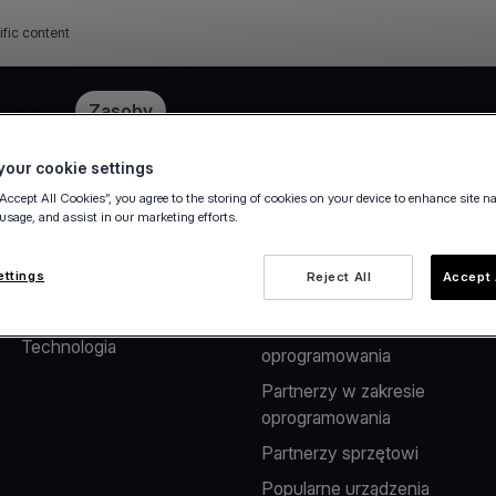
ific content
e
Cennik
Zasoby
our cookie settings
“Accept All Cookies”, you agree to the storing of cookies on your device to enhance site n
 usage, and assist in our marketing efforts.
O nas
Rozwiązania dla
Partnerów
Firma
ettings
Reject All
Accept 
Rozwiązania płatnicze dla
Kariera
dostawców
Technologia
oprogramowania
Partnerzy w zakresie
oprogramowania
Partnerzy sprzętowi
Popularne urządzenia