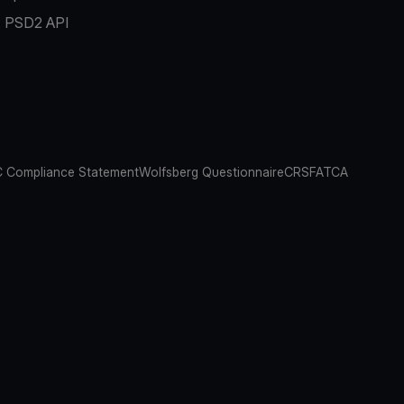
PSD2 API
 Compliance Statement
Wolfsberg Questionnaire
CRS
FATCA