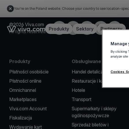
You're on the Poland website. Choose your country to see location-spec
©2026 Viva.com
Facebook
X
LinkedIn
Instagram
YouTub
Link to the homepage
Produkty
Sektory
Partnerzy
All rights reserved
Manage y
By clicking 
analyze site
Produkty
Obsługiwane branże
Płatności osobiście
Handel detaliczny
Cookies S
Płatności online
Restauracje i kawiarnie
Omnichannel
Hotele
Marketplaces
Transport
Viva.com Account
Supermarkety i sklepy
ogólnospożywcze
Fiskalizacja
Sprzedaż biletów i
Wydawanie kart