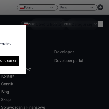
Poland
Polish
Poland
Utwórz konto
Polish
Zaloguj się
avigation,
Zasoby
Developer
Zgłoś problem
Developer portal
All Cookies
Centrum pomocy
Kontakt
Cennik
Blog
Sklep
Sprawozdania Finansowe