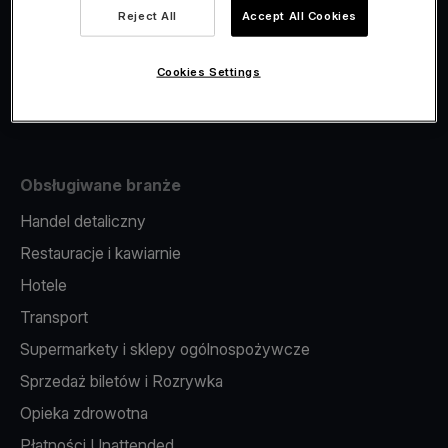
Viva.com Account
Reject All
Accept All Cookies
Fiskalizacja
Wydawanie kart
Cookies Settings
Terminal w telefonie
Obsługiwane branże
Handel detaliczny
Restauracje i kawiarnie
Hotele
Transport
Supermarkety i sklepy ogólnospożywcze
Sprzedaż biletów i Rozrywka
Opieka zdrowotna
Płatności Unattended