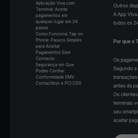
Aplicação Viva.com
Outros dis
Terminal: Aceite
A App Viva
pagamentos em
qualquer lugar em 24
todos os 2
países
Como Funciona Tap on
Phone: Passos Simples
Por que o 
para Aceitar
Pagamentos Sem
Contacto
Os pagamen
Segurança em Que
Segundo a 
Podes Confiar:
transações
Conformidade EMV
Contactless e PCI DSS
antes da p
Os clientes
terminais 
seu smartp
aceitar pa