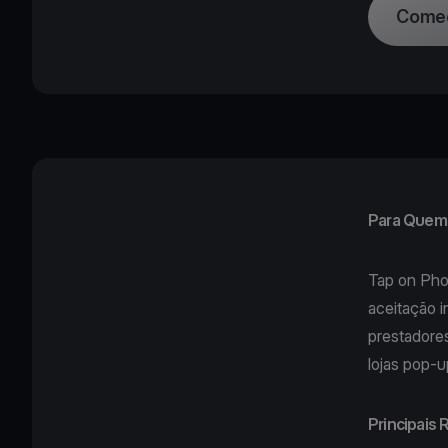
Comec
Para Quem 
Tap on Ph
aceitação 
prestadore
lojas pop-
Principais