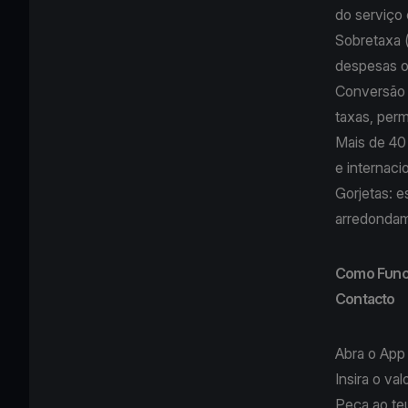
do serviço
Sobretaxa
despesas o
Conversão 
taxas, per
Mais de 4
e internaci
Gorjetas:
e
arredondam
Como Funci
Contacto
Abra o
App 
Insira o va
Peça ao teu