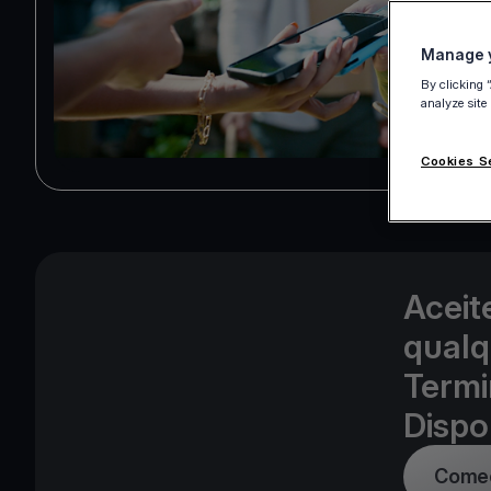
Manage y
By clicking 
analyze site
Cookies S
Aceit
qualq
Termi
Dispo
Comec