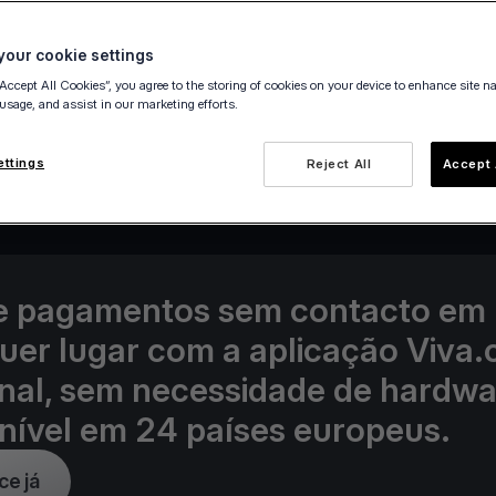
our cookie settings
“Accept All Cookies”, you agree to the storing of cookies on your device to enhance site n
 usage, and assist in our marketing efforts.
25 May 2021
ettings
Reject All
Accept 
e pagamentos sem contacto em
uer lugar com a aplicação Viva
nal, sem necessidade de hardwa
nível em 24 países europeus.
e já