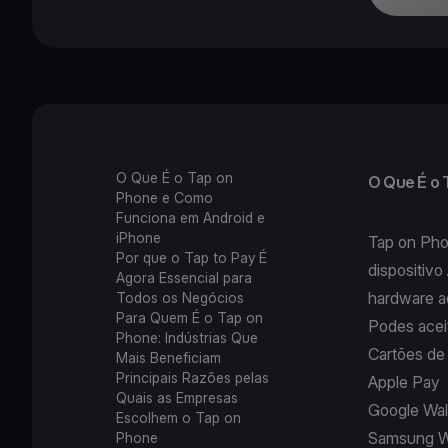
O Que É o Tap on
O Que É o 
Phone e Como
Funciona em Android e
iPhone
Tap on Pho
Por que o Tap to Pay É
dispositiv
Agora Essencial para
hardware a
Todos os Negócios
Para Quem É o Tap on
Podes ace
Phone: Indústrias Que
Cartões de 
Mais Beneficiam
Principais Razões pelas
Apple Pay
Quais as Empresas
Google Wal
Escolhem o Tap on
Samsung W
Phone