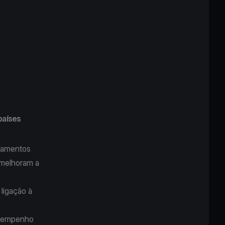
países
agamentos
 melhoram a
ligação à
esempenho