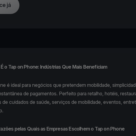
e já
É o Tap on Phone: Indústrias Que Mais Beneficiam
one
é ideal para negócios que pretendem mobilidade, simplicidad
instantânea de pagamentos. Perfeito para
retalho
,
hotéis
,
restaur
s de
cuidados de saúde
,
serviços de
mobilidade
, eventos,
entre
up.
 Razões pelas Quais as Empresas Escolhem o Tap on Phone