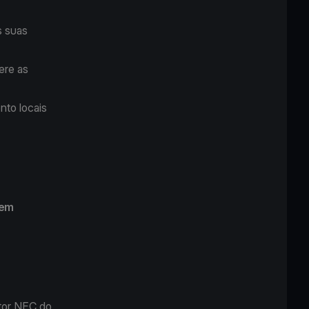
s suas
ere as
nto locais
Sem
itor NFC do