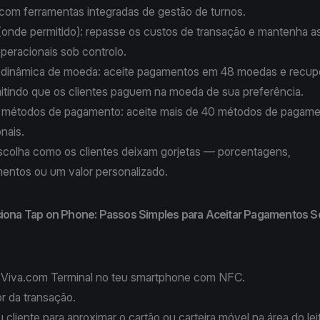
 com ferramentas integradas de gestão de turnos.
(onde permitido): repasse os custos de transação e mantenha a
peracionais sob controlo.
dinâmica de moeda:
aceite pagamentos em 48 moedas e recup
mitindo que os clientes paguem na moeda de sua preferência.
0 métodos de pagamento
: aceite mais de 40 métodos de pagame
onais.
scolha como os clientes deixam gorjetas — porcentagens,
entos ou um valor personalizado.
ona Tap on Phone: Passos Simples para Aceitar Pagamentos 
Viva.com Terminal
no teu smartphone com NFC.
lor da transação.
 cliente para aproximar o cartão ou carteira móvel na área do le