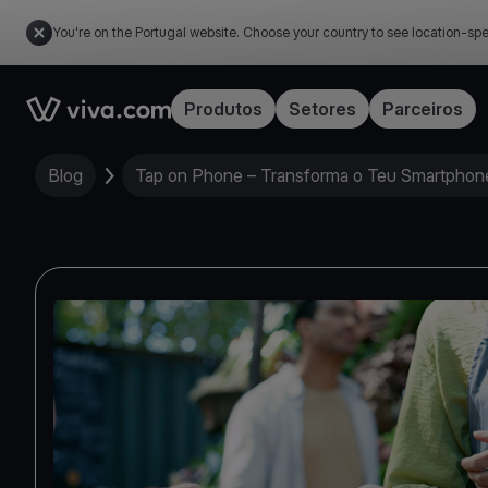
You're on the Portugal website. Choose your country to see location-spe
Link to the homepage
Produtos
Setores
Parceiros
Blog
Tap on Phone – Transforma o Teu Smartpho