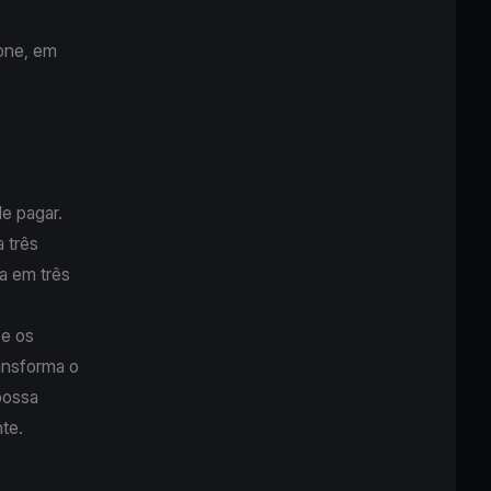
one, em
e pagar.
 três
a em três
 e os
ansforma o
possa
nte.