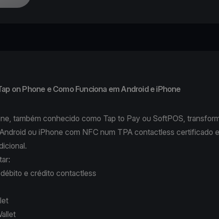
Tap on Phone e Como Funciona em Android e iPhone
ne, também conhecido como Tap to Pay ou SoftPOS, transform
o Android ou iPhone com NFC num TPA contactless certificado 
dicional.
itar:
débito e crédito contactless
let
allet