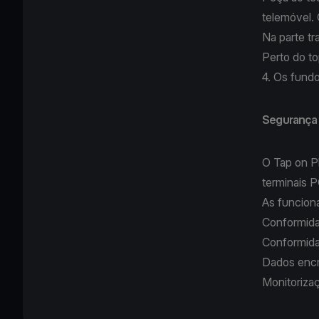
telemóvel.
Na parte tr
Perto do t
4. Os fund
Segurança 
O Tap on 
terminais P
As funcion
Conformida
Conformid
Dados encr
Monitorizaç