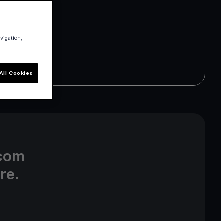
avigation,
All Cookies
.com
re.