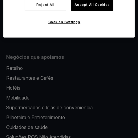
Viva.com Account
Reject All
Accept All Cookies
Fiscalidade
Emissão
Cookies Settings
Terminal multibanco portátil
Negócios que apoiamos
Retalho
Restaurantes e Cafés
Hotéis
Mobilidade
Supermercados e lojas de conveniência
Bilheteira e Entretenimento
Cuidados de saúde
Soluções POS Não Atendidas