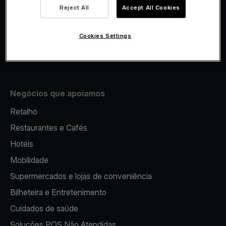
Viva.com Account
Reject All
Accept All Cookies
Fiscalidade
Emissão
Cookies Settings
Terminal multibanco portátil
Negócios que apoiamos
Retalho
Restaurantes e Cafés
Hotéis
Mobilidade
Supermercados e lojas de conveniência
Bilheteira e Entretenimento
Cuidados de saúde
Soluções POS Não Atendidas