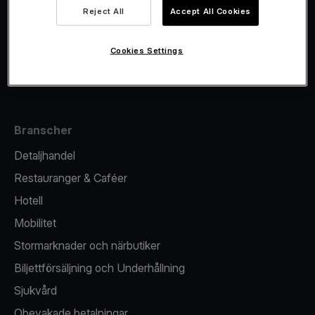
Viva.com Account
Reject All
Accept All Cookies
Fiskalisering
Utgivande
Cookies Settings
Kortterminal
Branscher
Detaljhandel
Restauranger & Caféer
Hotell
Mobilitet
Stormarknader och närbutiker
Biljettförsäljning och Underhållning
Sjukvård
Obevakade betalningar