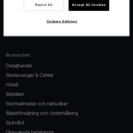
Viva.com Account
Reject All
Accept All Cookies
Fiskalisering
Utgivande
Cookies Settings
Kortterminal
Branscher
Detaljhandel
Restauranger & Caféer
Hotell
Mobilitet
Stormarknader och närbutiker
Biljettförsäljning och Underhållning
Sjukvård
Obevakade betalningar