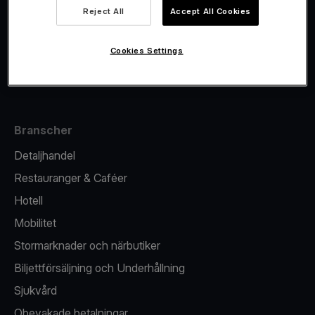
Viva.com Account
Reject All
Accept All Cookies
Fiskalisering
Utgivande
Cookies Settings
Kortterminal
Branscher
Detaljhandel
Restauranger & Caféer
Hotell
Mobilitet
Stormarknader och närbutiker
Biljettförsäljning och Underhållning
Sjukvård
Obevakade betalningar