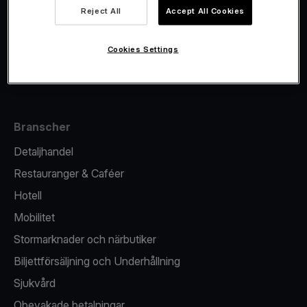
Viva.com Account
Reject All
Accept All Cookies
Fiskalisering
Utgivande
Cookies Settings
Kortterminal
Branscher
Detaljhandel
Restauranger & Caféer
Hotell
Mobilitet
Stormarknader och närbutiker
Biljettförsäljning och Underhållning
Sjukvård
Obevakade betalningar