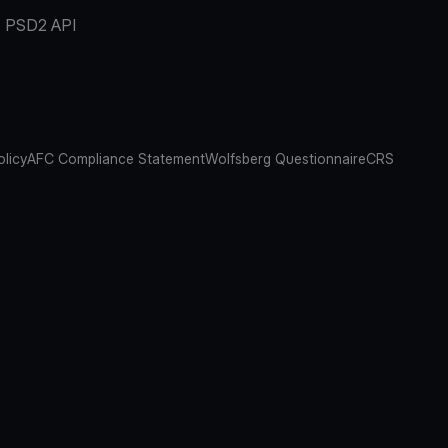
PSD2 API
olicy
AFC Compliance Statement
Wolfsberg Questionnaire
CRS