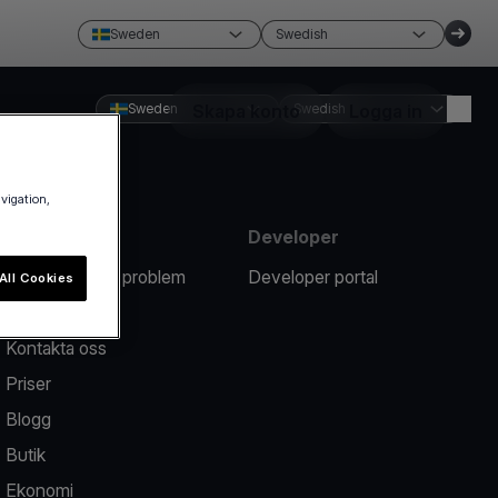
Sweden
Swedish
Sweden
Skapa konto
Swedish
Logga in
avigation,
Resurser
Developer
Rapportera ett problem
Developer portal
All Cookies
Hjälpcenter
Kontakta oss
Priser
Blogg
Butik
Ekonomi