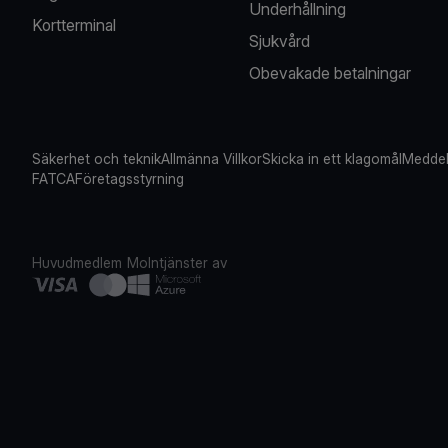
Underhållning
Kortterminal
Sjukvård
Obevakade betalningar
Säkerhet och teknik
Allmänna Villkor
Skicka in ett klagomål
Meddel
FATCA
Företagsstyrning
Huvudmedlem
Molntjänster av