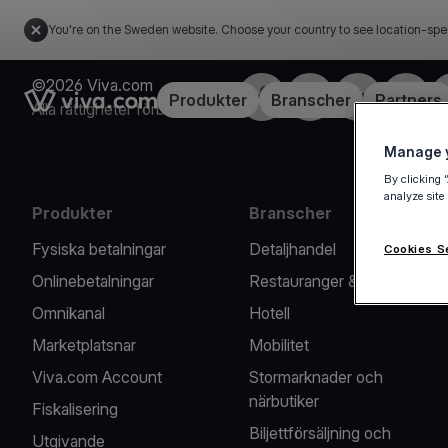
You're on the Sweden website. Choose your country to see location-spe
©2026 Viva.com
Facebook
X
LinkedIn
Instagr
Link to the homepage
Produkter
Branscher
Partners
Alla rättigheter förbehållna
Manage y
By clicking 
analyze site
Produkter
Branscher
Fysiska betalningar
Detaljhandel
Cookies S
Onlinebetalningar
Restauranger & Caféer
Omnikanal
Hotell
Marketplatsnar
Mobilitet
Viva.com Account
Stormarknader och
närbutiker
Fiskalisering
Biljettförsäljning och
Utgivande